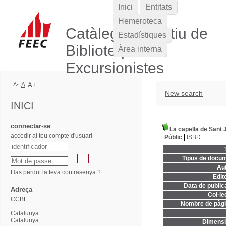
Inici
Entitats
Hemeroteca
Catàleg Col·lectiu de
Estadístiques
Biblioteques
Àrea interna
Excursionistes
A-
A
A+
New search
INICI
connectar-se
La capella de Sant J
accedir al teu compte d'usuari
Públic
ISBD
Tipus de docum
Aut
Has perdut la teva contrasenya ?
Edito
Data de publica
Adreça
Col·le
CCBE
Nombre de pàgi
Catalunya
Catalunya
Dimensi