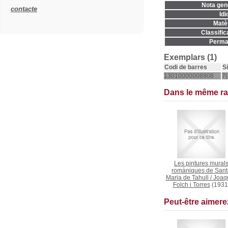
Nota gene
contacte
Idi
Matèr
Classific
Permal
Exemplars (1)
Codi de barres
S
13010000008908
7(
Dans le même r
Les pintures mural
romàniques de Sant
Maria de Tahull
/
Joaq
Folch i Torres
(1931
Peut-être aimer