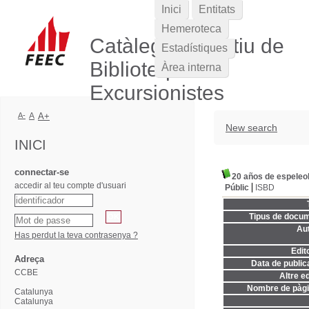
Inici
Entitats
Hemeroteca
Catàleg Col·lectiu de
Estadístiques
Biblioteques
Àrea interna
Excursionistes
A-
A
A+
New search
INICI
connectar-se
20 años de espeleo
accedir al teu compte d'usuari
Públic
ISBD
Tipus de docum
Aut
Has perdut la teva contrasenya ?
Edito
Adreça
Data de publica
CCBE
Altre ed
Nombre de pàgi
Catalunya
Catalunya