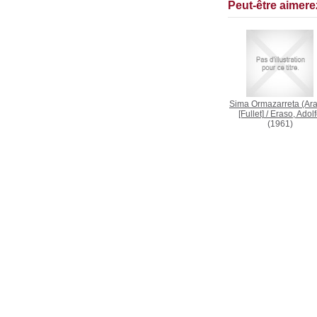
Peut-être aimer
Sima Ormazarreta (Ara
[Fullet]
/
Eraso, Adol
(1961)