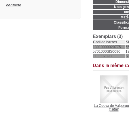
Dimensi
contacte
Nota gene
Idi
Matèr
Classific
Permal
Exemplars (3)
Codi de barres
S
13010000020775
55
5701000SIS0090
1
CEL002893
S
Dans le même r
La Cueva de Valporqu
(1956)