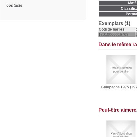
Matèr
contacte
Classific
Permal
Exemplars (1)
Codi de barres
13010000016763
Dans le même r
Galapagos 1975
(197
Peut-être aimer