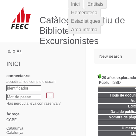
Inici
Entitats
Hemeroteca
Catàleg Col·lectiu de
Estadístiques
Biblioteques
Àrea interna
Excursionistes
A-
A
A+
New search
INICI
connectar-se
20 años explorando
accedir al teu compte d'usuari
Públic
ISBD
Tipus de docum
Aut
Has perdut la teva contrasenya ?
Edito
Data de publica
Adreça
Nombre de pàgi
CCBE
Dimensi
Catalunya
Catalunya
Idi