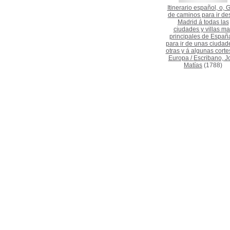
Itinerario español, o, 
de caminos para ir de
Madrid á todas las
ciudades y villas ma
principales de Españ
para ir de unas ciudad
otras y á algunas corte
Europa
/
Escribano, J
Matías
(1788)