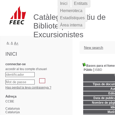
Inici
Entitats
Hemeroteca
Catàleg Col·lectiu de
Estadístiques
Biblioteques
Àrea interna
Excursionistes
A-
A
A+
New search
INICI
connectar-se
Bases para el fome
accedir al teu compte d'usuari
Públic
ISBD
Tipus de docum
Has perdut la teva contrasenya ?
Aut
Edito
Adreça
Data de publica
CCBE
Nombre de pàgi
Idi
Catalunya
Matèr
Catalunya