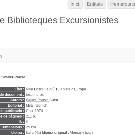
Inici
Entitats
Hemerotec
de Biblioteques Excursionistes
h
/
Walter Pause
D
Títol :
Viva Losci : le più 100 piste d'Europa
 de document :
text imprès
Autors :
Walter Pause
, Autor
Editorial :
Milà : Görlich
de publicació :
Cop. 1974
 de pàgines :
211 p.
ll. :
il.
Dimensions :
25 cm
Idioma :
Italià (
ita
)
Idioma original :
Alemany (
ger
)