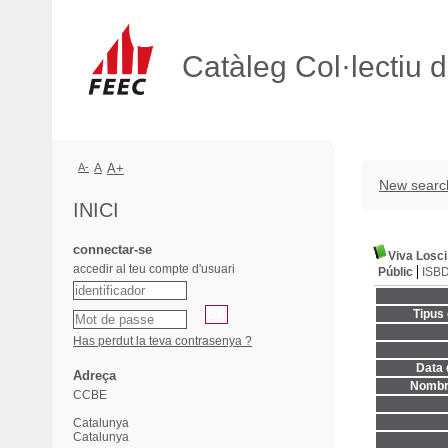
Catàleg Col·lectiu 
A-
A
A+
New searc
INICI
connectar-se
Viva Losci
accedir al teu compte d'usuari
Públic
ISB
Tipus
Has perdut la teva contrasenya ?
Data 
Adreça
Nombre
CCBE
Catalunya
Catalunya