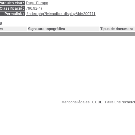
Paraules clau :
Esquí Europa
Classificació :
796.92(4)
Permalink :
./index.php?lvl=notice_display&id=200711
s
es
Signatura topogràfica
Tipus de document
Mentions légales
CCBE
Faire une recher