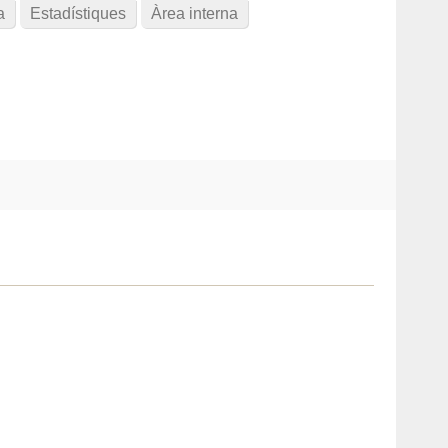
a
Estadístiques
Àrea interna