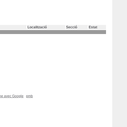
Localització
Secció
Estat
che avec Google
pmb