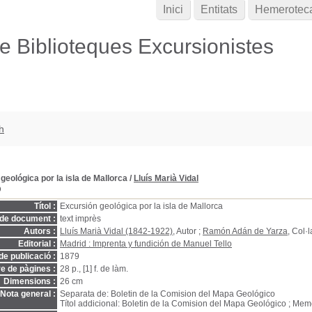
Inici
Entitats
Hemerotec
de Biblioteques Excursionistes
h
geológica por la isla de Mallorca
/
Lluís Marià Vidal
D
Títol :
Excursión geológica por la isla de Mallorca
 de document :
text imprès
Autors :
Lluís Marià Vidal (1842-1922)
, Autor ;
Ramón Adán de Yarza
, Col·
Editorial :
Madrid : Imprenta y fundición de Manuel Tello
de publicació :
1879
 de pàgines :
28 p., [1] f. de làm.
Dimensions :
26 cm
Nota general :
Separata de: Boletin de la Comision del Mapa Geológico
Títol addicional: Boletin de la Comision del Mapa Geológico ; Mem