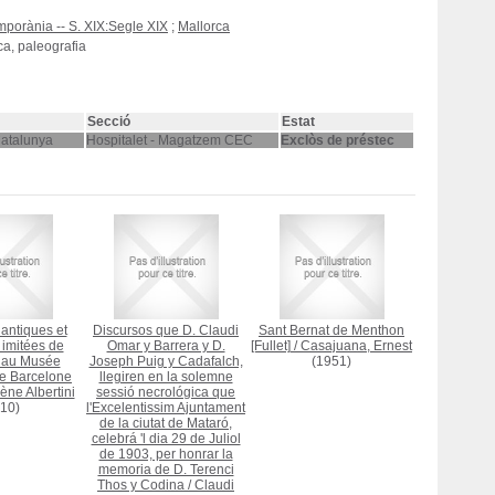
mporània -- S. XIX:Segle XIX
;
Mallorca
ca, paleografia
Secció
Estat
Catalunya
Hospitalet - Magatzem CEC
Exclòs de préstec
antiques et
Discursos que D. Claudi
Sant Bernat de Menthon
 imitées de
Omar y Barrera y D.
[Fullet]
/
Casajuana, Ernest
: au Musée
Joseph Puig y Cadafalch,
(1951)
de Barcelone
llegiren en la solemne
ne Albertini
sessió necrológica que
10)
l'Excelentissim Ajuntament
de la ciutat de Mataró,
celebrá 'l dia 29 de Juliol
de 1903, per honrar la
memoria de D. Terenci
Thos y Codina
/
Claudi