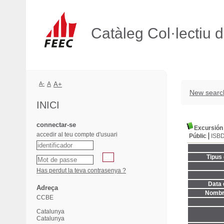
Catàleg Col·lectiu 
A-
A
A+
New searc
INICI
connectar-se
Excursión 
accedir al teu compte d'usuari
Públic
ISB
Tipus
Has perdut la teva contrasenya ?
Data 
Adreça
Nombre
CCBE
Catalunya
Catalunya