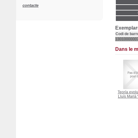
contacte
Exemplars
Codi de barr
1301000000
Dans le 
Teoría evolut
Lluís Marià 