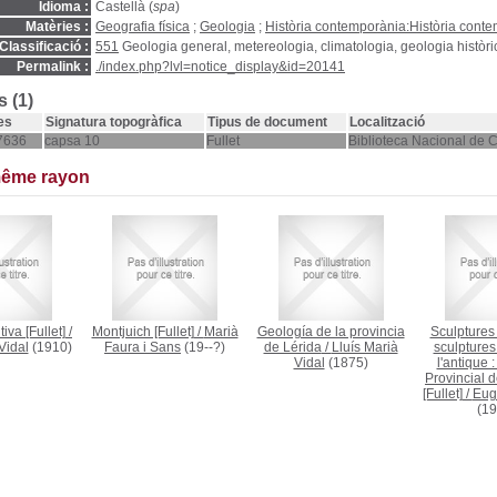
Idioma :
Castellà (
spa
)
Matèries :
Geografia física
;
Geologia
;
Història contemporània:Història conte
Classificació :
551
Geologia general, metereologia, climatologia, geologia històri
Permalink :
./index.php?lvl=notice_display&id=20141
 (1)
es
Signatura topogràfica
Tipus de document
Localització
7636
capsa 10
Fullet
Biblioteca Nacional de 
même rayon
iva [Fullet]
/
Montjuich [Fullet]
/
Marià
Geología de la provincia
Sculptures 
Vidal
(1910)
Faura i Sans
(19--?)
de Lérida
/
Lluís Marià
sculptures
Vidal
(1875)
l'antique 
Provincial 
[Fullet]
/
Eugè
(19