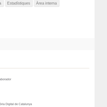
a
Estadístiques
Àrea interna
laborador
òria Digital de Catalunya