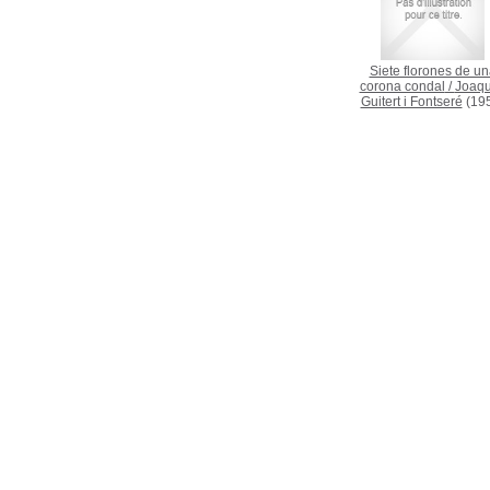
Siete florones de un
corona condal
/
Joaq
Guitert i Fontseré
(19