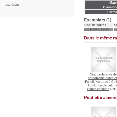
Matèr
contacte
Classific
Permal
Exemplars (1)
Codi de barres
S
13010000018500
c
Dans le même r
Cinquanta anys de
sardanisme barcelo
[Fullet]
/
Agrupació Cult
Folklòrica Barcelon
Banca catalana
(197
Peut-être aimer