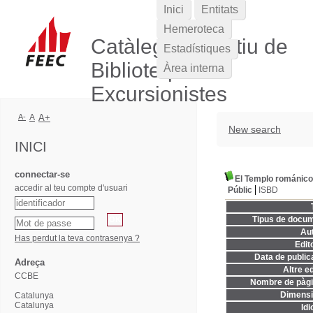
Inici
Entitats
Hemeroteca
Catàleg Col·lectiu de
Estadístiques
Biblioteques
Àrea interna
Excursionistes
A-
A
A+
New search
INICI
connectar-se
El Templo románico-
accedir al teu compte d'usuari
Públic
ISBD
Tipus de docum
Aut
Has perdut la teva contrasenya ?
Edito
Data de publica
Adreça
Altre ed
CCBE
Nombre de pàgi
Dimensi
Catalunya
Catalunya
Idi