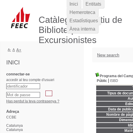
Inici
Entitats
Hemeroteca
Catàleg Col·lectiu de
Estadístiques
Biblioteques
Àrea interna
Excursionistes
A-
A
A+
New search
INICI
connectar-se
Programa del Campeo
accedir al teu compte d'usuari
Públic
ISBD
Tipus de docum
Aut
Has perdut la teva contrasenya ?
Edito
Data de publica
Adreça
Nombre de pàgi
CCBE
Dimensi
Idi
Catalunya
Catalunya
Matèr