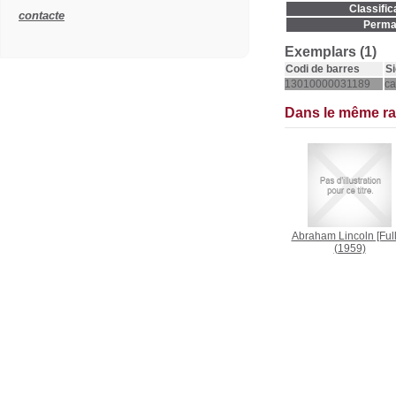
Classific
contacte
Permal
Exemplars (1)
Codi de barres
Si
13010000031189
ca
Dans le même r
Abraham Lincoln [Full
(1959)