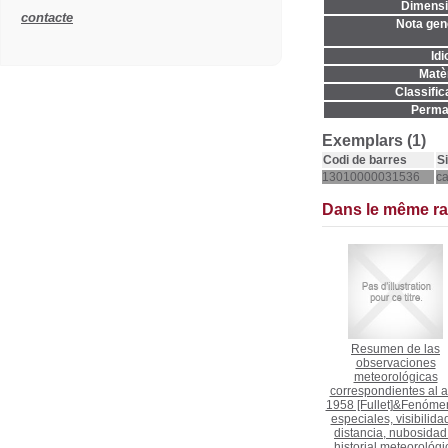
Dimensi
contacte
Nota gene
Idi
Matèr
Classific
Permal
Exemplars (1)
Codi de barres
S
13010000031536
c
Dans le même r
Resumen de las
observaciones
meteorológicas
correspondientes al 
1958 [Fullet]&Fenóme
especiales, visibilida
distancia, nubosidad
historial meteorológi