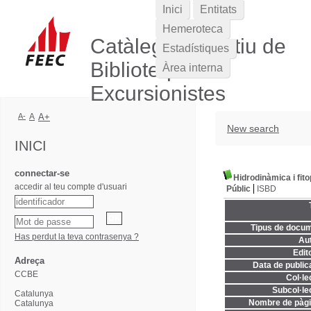
Inici
Entitats
Hemeroteca
Catàleg Col·lectiu de
Estadístiques
Biblioteques
Àrea interna
Excursionistes
A-
A
A+
New search
INICI
connectar-se
Hidrodinàmica i fito
accedir al teu compte d'usuari
Públic
ISBD
Tipus de docum
Has perdut la teva contrasenya ?
Aut
Edito
Adreça
Data de publica
CCBE
Col·le
Subcol·lec
Catalunya
Nombre de pàgi
Catalunya