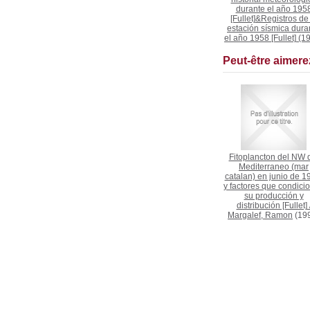
durante el año 195
[Fullet]&Registros de 
estación sísmica dura
el año 1958 [Fullet]
(19
Peut-être aimer
Fitoplancton del NW 
Mediterraneo (mar
catalan) en junio de 1
y factores que condici
su producción y
distribución [Fullet]
Margalef, Ramon
(19