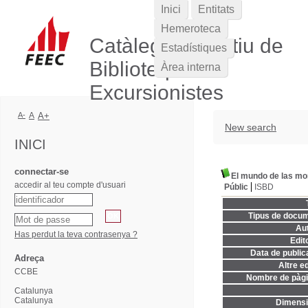
Inici
Entitats
Hemeroteca
Catàleg Col·lectiu de
Estadístiques
Biblioteques
Àrea interna
Excursionistes
A-
A
A+
New search
INICI
connectar-se
El mundo de las mo
accedir al teu compte d'usuari
Públic
ISBD
Tipus de docum
Aut
Has perdut la teva contrasenya ?
Edito
Data de publica
Adreça
Altre ed
CCBE
Nombre de pàgi
Catalunya
Catalunya
Dimensi