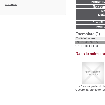
ISBN/ISSN
contacte
Nota gene
Idi
Matèr
Classific
Permal
Exemplars (2)
Codi de barres
13010000032772
5701000GEOF081
Dans le même r
La Catalunya deprimi
Cucurella, Santiago
(1