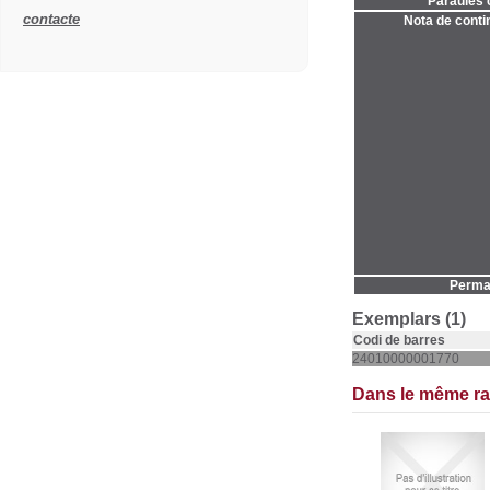
Paraules c
contacte
Nota de contin
Permal
Exemplars (1)
Codi de barres
24010000001770
Dans le même r