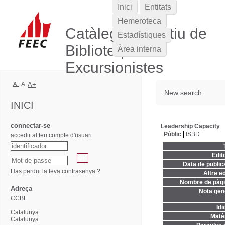
Inici
Entitats
Hemeroteca
Catàleg Col·lectiu de
Estadístiques
Biblioteques
Àrea interna
Excursionistes
A-
A
A+
New search
INICI
connectar-se
Leadership Capacity
Públic
ISBD
accedir al teu compte d'usuari
Edito
Data de publica
Has perdut la teva contrasenya ?
Altre ed
Nombre de pàgi
Adreça
Nota gene
CCBE
Idi
Catalunya
Matèr
Catalunya