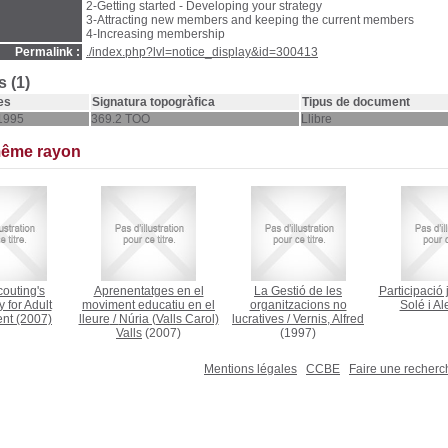
2-Getting started - Developing your strategy
3-Attracting new members and keeping the current members
4-Increasing membership
Permalink :
./index.php?lvl=notice_display&id=300413
 (1)
es
Signatura topogràfica
Tipus de document
1995
369.2 TOO
Llibre
même rayon
outing's
Aprenentatges en el
La Gestió de les
Participació 
 for Adult
moviment educatiu en el
organitzacions no
Solé i Al
ent
(2007)
lleure
/
Núria (Valls Carol)
lucratives
/
Vernis, Alfred
Valls
(2007)
(1997)
Mentions légales
CCBE
Faire une recher