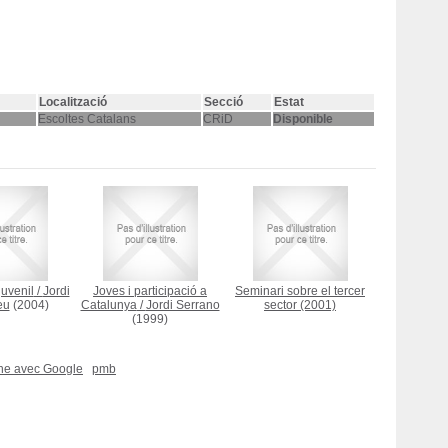
Localització
Secció
Estat
Escoltes Catalans
CRiD
Disponible
juvenil
/
Jordi
Joves i participació a
Seminari sobre el tercer
eu
(2004)
Catalunya
/
Jordi Serrano
sector
(2001)
(1999)
che avec Google
pmb