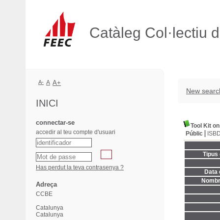
Catàleg Col·lectiu 
A-
A
A+
New searc
INICI
connectar-se
Tool Kit o
accedir al teu compte d'usuari
Públic
ISB
Tipus
Has perdut la teva contrasenya ?
Data 
Nombre
Adreça
CCBE
Catalunya
Catalunya