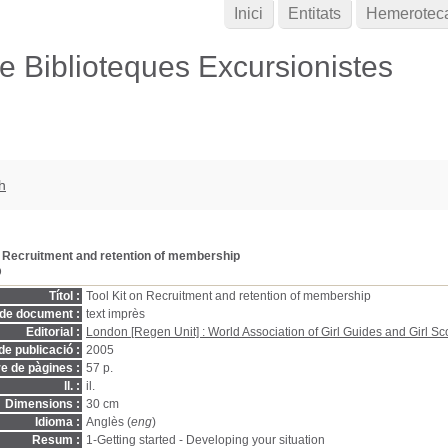
Inici
Entitats
Hemerotec
de Biblioteques Excursionistes
h
n Recruitment and retention of membership
D
Títol :
Tool Kit on Recruitment and retention of membership
 de document :
text imprès
Editorial :
London [Regen Unit] : World Association of Girl Guides and Girl 
de publicació :
2005
 de pàgines :
57 p.
ll. :
il.
Dimensions :
30 cm
Idioma :
Anglès (
eng
)
Resum :
1-Getting started - Developing your situation