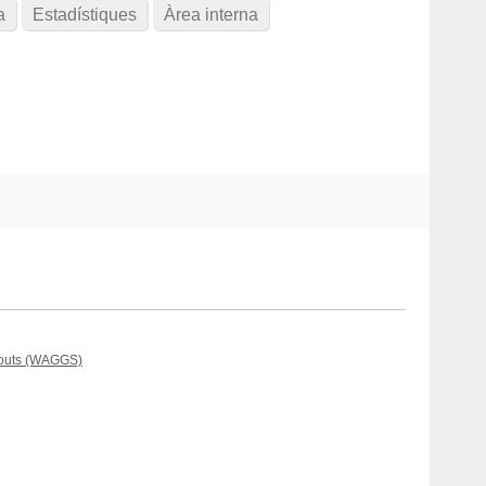
a
Estadístiques
Àrea interna
Scouts (WAGGS)