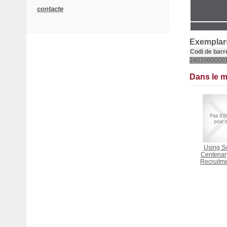
contacte
Exemplars
Codi de barr
2401000000
Dans le 
Using Sc
Centenary
Recruitm