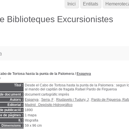
Inici
Entitats
Hemerotec
de Biblioteques Excursionistes
h
abo de Tortosa hasta la punta de la Palomera
/
Espanya
D
Títol :
Desde el Cabo de Tortosa hasta la punta de la Palomera : segun l
al mando del capitán de fragata Rafael Pardo de Firgueroa
 de document :
document cartogràfic imprès
Autors :
Espanya
;
Serra, F
;
Riudavets i Tudury, J
;
Pardo de Figueroa, Raf
Editorial :
Madrid : Depósito Hidrográfico
de publicació :
1890
 de pàgines :
1 mapa
ll. :
litografia
Dimensions :
59 x 96 cm