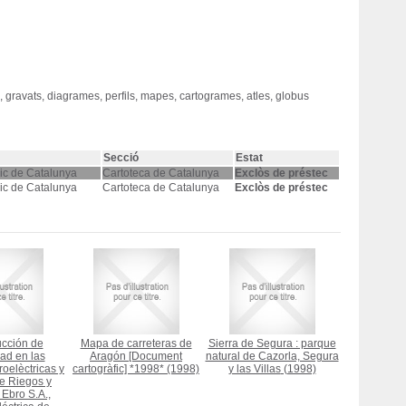
, gravats, diagrames, perfils, mapes, cartogrames, atles, globus
Secció
Estat
ògic de Catalunya
Cartoteca de Catalunya
Exclòs de préstec
ògic de Catalunya
Cartoteca de Catalunya
Exclòs de préstec
cción de
Mapa de carreteras de
Sierra de Segura : parque
dad en las
Aragón [Document
natural de Cazorla, Segura
roelèctricas y
cartogràfic] *1998*
(1998)
y las Villas
(1998)
e Riegos y
 Ebro S.A.,