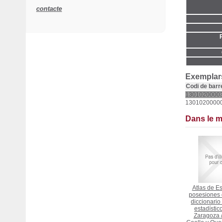
contacte
Exemplars
Codi de barr
1301020000
1301020000
Dans le 
Atlas de E
posesiones d
diccionario
estadístico
Zaragoza