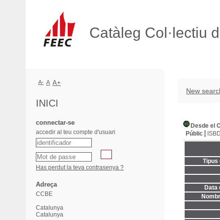
Catàleg Col·lectiu 
A-
A
A+
New searc
INICI
connectar-se
Desde el C
accedir al teu compte d'usuari
Públic
ISB
Tipus
Has perdut la teva contrasenya ?
Adreça
Data 
CCBE
Nombre
Catalunya
Catalunya