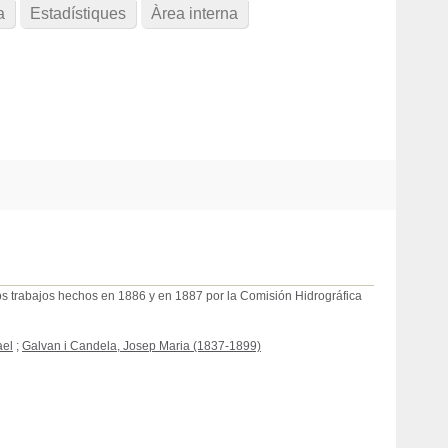
a
Estadístiques
Àrea interna
os trabajos hechos en 1886 y en 1887 por la Comisión Hidrográfica
ael
;
Galvan i Candela, Josep Maria (1837-1899)