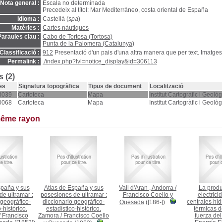
Nota general :
Escala no determinada
Precedeix al títol: Mar Mediterráneo, costa oriental de España
Idioma :
Castellà (
spa
)
Matèries :
Cartes nàutiques
Paraules clau :
Cabo de Tortosa (Tortosa)
Punta de la Palomera (Catalunya)
Classificació :
912
Presentació d'un pais d'una altra manera que per text. Imatges
Permalink :
./index.php?lvl=notice_display&id=306113
 (2)
es
Signatura topogràfica
Tipus de document
Localització
3039
Cartoteca
Mapa
Institut Cartogràfic i Geol
0068
Cartoteca
Mapa
Institut Cartogràfic i Geol
même rayon
spaña y sus
Atlas de España y sus
Vall d'Aran , Andorra
/
La produ
e ultramar :
posesiones de ultramar :
Francisco Coello y
electrici
 geográfico-
diccionario geográfico-
centrales hid
Quesada
([186-])
-histórico.
estadístico-histórico.
térmicas d
/
Francisco
Zamora
/
Francisco Coello
fuerza del