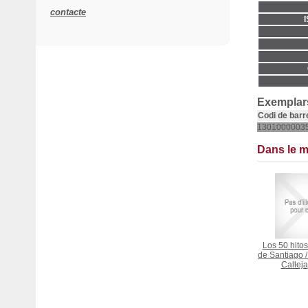
contacte
Exemplars
Codi de barr
1301000003
Dans le 
Los 50 hito
de Santiago
Calleja