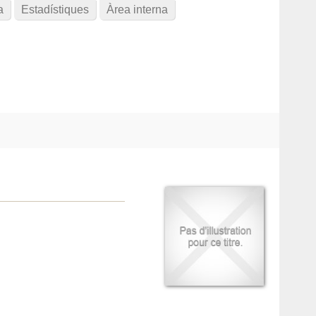
a
Estadístiques
Àrea interna