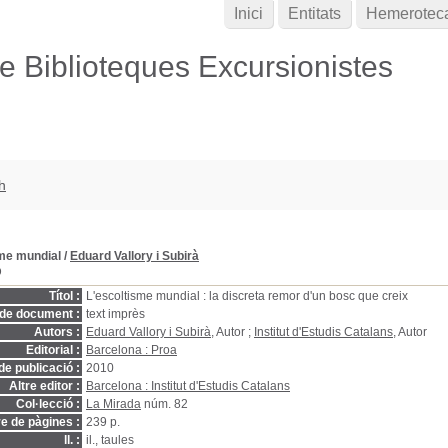
Inici
Entitats
Hemerotec
de Biblioteques Excursionistes
h
sme mundial
/
Eduard Vallory i Subirà
D
Títol :
L'escoltisme mundial : la discreta remor d'un bosc que creix
 de document :
text imprès
Autors :
Eduard Vallory i Subirà
, Autor ;
Institut d'Estudis Catalans
, Autor
Editorial :
Barcelona : Proa
de publicació :
2010
Altre editor :
Barcelona : Institut d'Estudis Catalans
Col·lecció :
La Mirada
núm. 82
 de pàgines :
239 p.
ll. :
il., taules