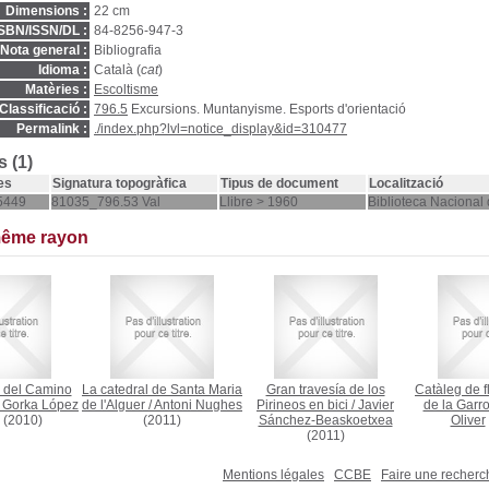
Dimensions :
22 cm
ISBN/ISSN/DL :
84-8256-947-3
Nota general :
Bibliografia
Idioma :
Català (
cat
)
Matèries :
Escoltisme
Classificació :
796.5
Excursions. Muntanyisme. Esports d'orientació
Permalink :
./index.php?lvl=notice_display&id=310477
 (1)
es
Signatura topogràfica
Tipus de document
Localització
5449
81035_796.53 Val
Llibre > 1960
Biblioteca Nacional
même rayon
s del Camino
La catedral de Santa Maria
Gran travesía de los
Catàleg de f
/
Gorka López
de l'Alguer
/
Antoni Nughes
Pirineos en bici
/
Javier
de la Garro
(2010)
(2011)
Sánchez-Beaskoetxea
Oliver
(2011)
Mentions légales
CCBE
Faire une recher