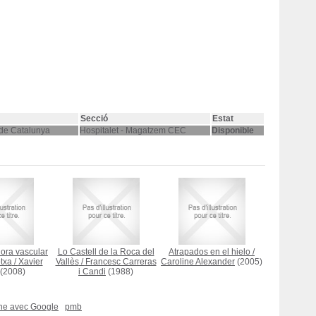
Secció
Estat
 de Catalunya
Hospitalet - Magatzem CEC
Disponible
lora vascular
Lo Castell de la Roca del
Atrapados en el hielo
/
txa
/
Xavier
Vallès
/
Francesc Carreras
Caroline Alexander
(2005)
(2008)
i Candi
(1988)
che avec Google
pmb