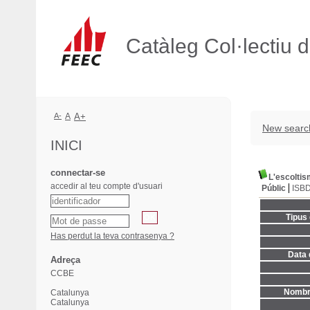
Catàleg Col·lectiu 
A-
A
A+
New searc
INICI
connectar-se
L'escolti
accedir al teu compte d'usuari
Públic
ISB
Tipus
Has perdut la teva contrasenya ?
Data 
Adreça
CCBE
Nombre
Catalunya
Catalunya