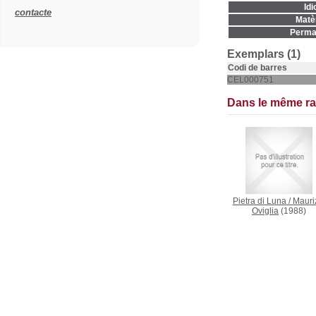
Idi
contacte
Matèr
Permal
Exemplars (1)
Codi de barres
CEL000751
Dans le même r
Pietra di Luna
/
Mauri
Oviglia
(1988)