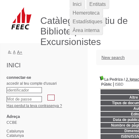
Inici
Entitats
Hemeroteca
Catàleg Col·lectiu de
Estadístiques
Biblioteques
Àrea interna
Excursionistes
A-
A
A+
New search
INICI
connectar-se
La Pedriza
/
J. Igna
accedir al teu compte d'usuari
Públic
ISBD
Altre 
Tipus de docum
Has perdut la teva contrasenya ?
Aut
Edito
Adreça
Data de publica
CCBE
Nombre de pàgi
Dimensi
Catalunya
Catalunya
ISBN/ISSN