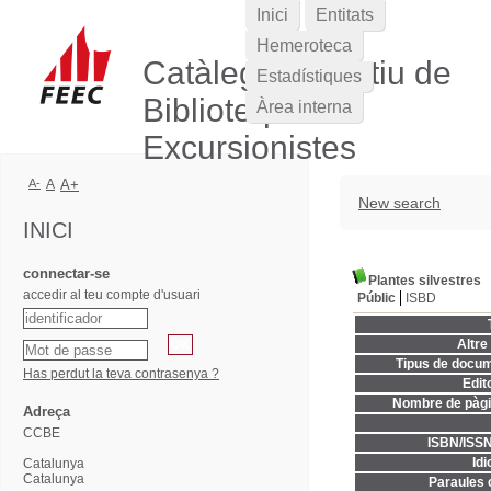
Inici
Entitats
Hemeroteca
Catàleg Col·lectiu de
Estadístiques
Biblioteques
Àrea interna
Excursionistes
A-
A
A+
New search
INICI
connectar-se
Plantes silvestres
accedir al teu compte d'usuari
Públic
ISBD
Altre 
Tipus de docum
Has perdut la teva contrasenya ?
Edito
Nombre de pàgi
Adreça
CCBE
ISBN/ISSN
Idi
Catalunya
Catalunya
Paraules c