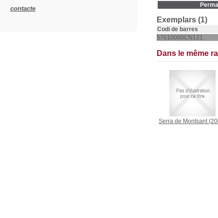
Permal
contacte
Exemplars (1)
Codi de barres
57010000CN121
Dans le même r
Serra de Montsant
(20