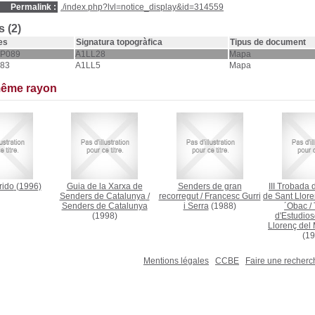
Permalink :
./index.php?lvl=notice_display&id=314559
 (2)
es
Signatura topogràfica
Tipus de document
P089
A1LL28
Mapa
83
A1LL5
Mapa
même rayon
rido
(1996)
Guia de la Xarxa de
Senders de gran
III Trobada 
Senders de Catalunya
/
recorregut
/
Francesc Gurri
de Sant Lloren
Senders de Catalunya
i Serra
(1988)
´Obac
/
(1998)
d'Estudios
Llorenç del 
(19
Mentions légales
CCBE
Faire une recher