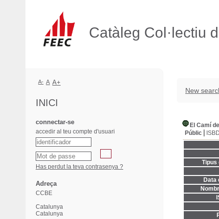
Catàleg Col·lectiu 
A-
A
A+
New searc
INICI
connectar-se
El Camí d
accedir al teu compte d'usuari
Públic
ISB
Tipus
Has perdut la teva contrasenya ?
Data 
Adreça
Nombre
CCBE
Catalunya
Catalunya