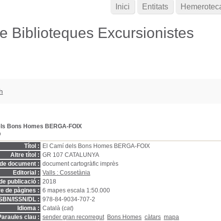
Inici
Entitats
Hemerotec
de Biblioteques Excursionistes
h
els Bons Homes BERGA-FOIX
D
Títol :
El Camí dels Bons Homes BERGA-FOIX
Altre títol :
GR 107 CATALUNYA
 de document :
document cartogràfic imprès
Editorial :
Valls : Cossetània
de publicació :
2018
 de pàgines :
6 mapes escala 1:50.000
ISBN/ISSN/DL :
978-84-9034-707-2
Idioma :
Català (
cat
)
Paraules clau :
sender gran recorregut
Bons Homes
càtars
mapa