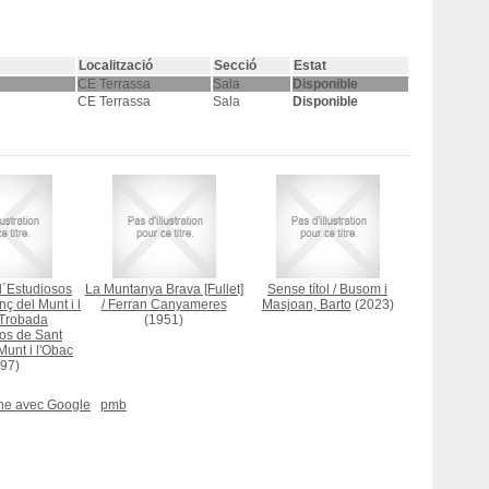
Localització
Secció
Estat
CE Terrassa
Sala
Disponible
CE Terrassa
Sala
Disponible
d´Estudiosos
La Muntanya Brava [Fullet]
Sense títol
/
Busom i
ç del Munt i l
/
Ferran Canyameres
Masjoan, Barto
(2023)
Trobada
(1951)
os de Sant
Munt i l'Obac
97)
che avec Google
pmb