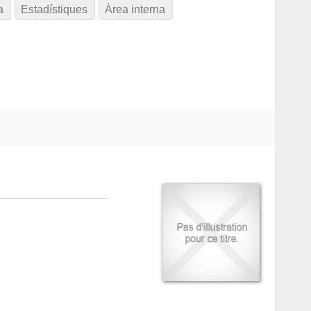
a
Estadístiques
Àrea interna