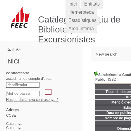
Inici
Entitats
Hemeroteca
Catàleg Col·lectiu de
Estadístiques
Biblioteques
Àrea interna
Excursionistes
A-
A
A+
New search
INICI
connectar-se
Senderisme a Cata
accedir al teu compte d'usuari
Públic
ISBD
Tipus de docum
Aut
Has perdut la teva contrasenya ?
Menció d'ed
Edito
Adreça
Data de publica
CCBE
Nombre de pàgi
Catalunya
Catalunya
Dimensi