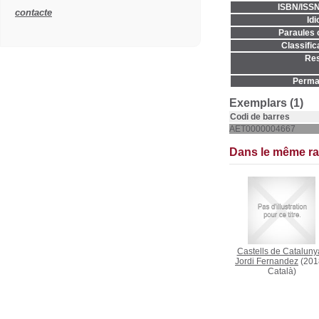
ISBN/ISSN
contacte
Idi
Paraules c
Classific
Re
Permal
Exemplars (1)
Codi de barres
AET0000004667
Dans le même r
Castells de Cataluny
Jordi Fernandez
(201
Català)