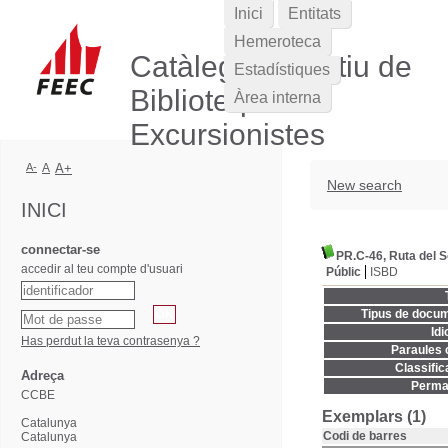
Inici
Entitats
Hemeroteca
Catàleg Col·lectiu de
Estadístiques
Biblioteques
Àrea interna
Excursionistes
A-
A
A+
New search
INICI
connectar-se
PR.C-46, Ruta del S
accedir al teu compte d'usuari
Públic
ISBD
Tipus de docum
Idi
Has perdut la teva contrasenya ?
Paraules c
Classific
Adreça
Permal
CCBE
Exemplars (1)
Catalunya
Codi de barres
Catalunya