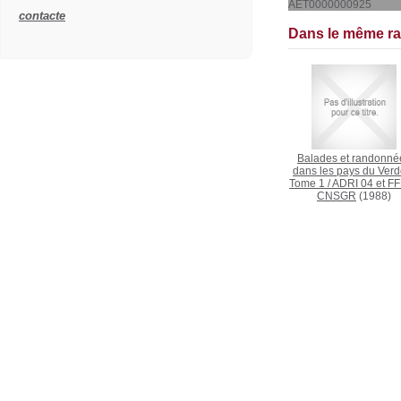
AET0000000925
contacte
Dans le même r
Balades et randonné
dans les pays du Verd
Tome 1
/
ADRI 04 et F
CNSGR
(1988)