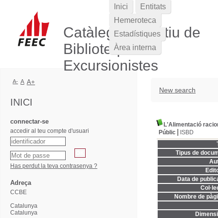
Inici
Entitats
Hemeroteca
Catàleg Col·lectiu de
Estadístiques
Biblioteques
Àrea interna
Excursionistes
A-
A
A+
New search
INICI
connectar-se
L'Alimentació racio
accedir al teu compte d'usuari
Públic
ISBD
Tipus de docum
Aut
Has perdut la teva contrasenya ?
Edito
Data de publica
Adreça
Col·le
CCBE
Nombre de pàgi
Catalunya
Catalunya
Dimensi