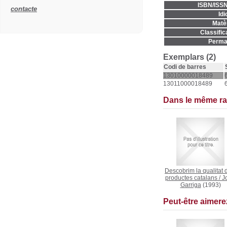
ISBN/ISSN
contacte
Idi
Matèr
Classific
Permal
Exemplars (2)
Codi de barres
13010000018489
13011000018489
Dans le même r
Descobrim la qualitat 
productes catalans
/
J
Garriga
(1993)
Peut-être aimer