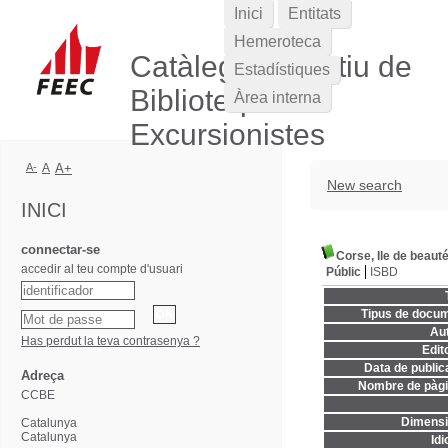
Inici
Entitats
Hemeroteca
Catàleg Col·lectiu de
Estadístiques
Biblioteques
Àrea interna
Excursionistes
A-
A
A+
New search
INICI
connectar-se
Corse, Ile de beaut
accedir al teu compte d'usuari
Públic
ISBD
Tipus de docum
Aut
Has perdut la teva contrasenya ?
Edito
Data de publica
Adreça
Nombre de pàgi
CCBE
Dimensi
Catalunya
Catalunya
Idi