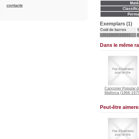
Matèr
contacte
Classific
Permal
Exemplars (1)
Codi de barres
S
13010000016931
4
Dans le même r
Cançoner Popular d
Mallorca
(1966-197
Peut-être aimer