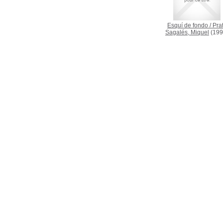
Esquí de fondo
/
Prat
Sagalés, Miquel
(199