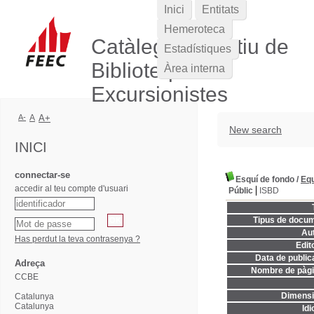
Inici
Entitats
Hemeroteca
Catàleg Col·lectiu de
Estadístiques
Biblioteques
Àrea interna
Excursionistes
A-
A
A+
New search
INICI
connectar-se
Esquí de fondo
/
Equ
accedir al teu compte d'usuari
Públic
ISBD
Tipus de docum
Aut
Has perdut la teva contrasenya ?
Edito
Data de publica
Adreça
Nombre de pàgi
CCBE
Dimensi
Catalunya
Catalunya
Idi