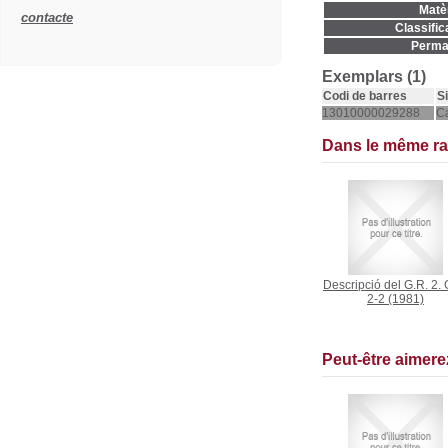
Matèr
contacte
Classific
Permal
Exemplars (1)
Codi de barres
S
13010000029288
C
Dans le même r
Descripció del G.R. 2. 
2-2
(1981)
Peut-être aimer