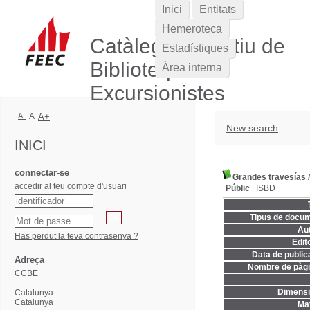
Inici
Entitats
Hemeroteca
Catàleg Col·lectiu de
Estadístiques
Biblioteques
Àrea interna
Excursionistes
A-
A
A+
New search
INICI
connectar-se
Grandes travesías
accedir al teu compte d'usuari
Públic
ISBD
Tipus de docum
Aut
Has perdut la teva contrasenya ?
Edito
Data de publica
Adreça
Nombre de pàgi
CCBE
Dimensi
Catalunya
Catalunya
Mat