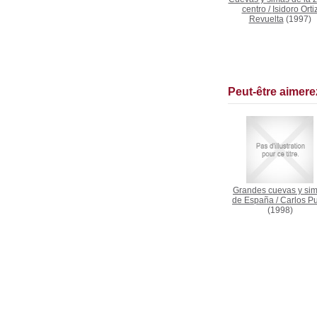
centro
/
Isidoro Orti
Revuelta
(1997)
Peut-être aimer
Grandes cuevas y si
de España
/
Carlos P
(1998)