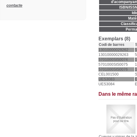
d'acompanyam
contacte
ISBN/ISSN
Idi
Matèr
Classific
Permal
Exemplars (8)
Codi de barres
S
13010000029262
5
13010000029263
5
5701000SIS0074
1
5701000SIS0075
1
5701000SIS0076
1
CEL001500
UES3083
UES3084
Dans le même r
Cuevas y simas de la 