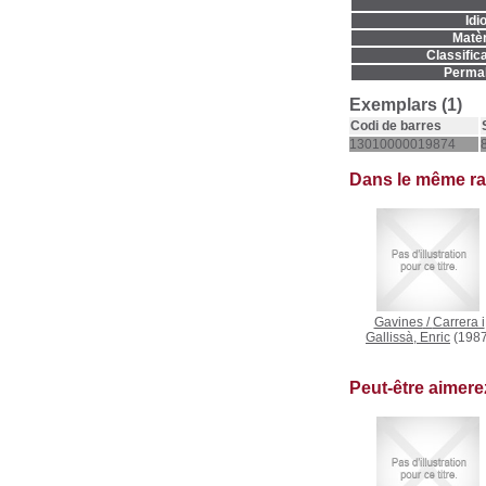
Idi
Matèr
Classifica
Permal
Exemplars (1)
Codi de barres
13010000019874
Dans le même r
Gavines
/
Carrera i
Gallissà, Enric
(1987
Peut-être aimer