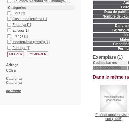
Biblioteca Nacional de Catalunya
[3]
Aut
Edito
Catégories
Data de publica
Flora
[3]
Nombre de pàgi
Costa mediterrània
[1]
Espanya
[1]
Dimensi
ISBN/ISSN
Europa
[1]
Idi
França
[1]
Matèr
Mediterrània (Regió)
[1]
Classifica
Portugal
[1]
Permal
Exemplars (1)
Codi de barres
Adreça
13010000020693
CCBE
Dans le même r
Catalunya
Catalunya
contacte
El Medi ambient vist 
sud
(1995)