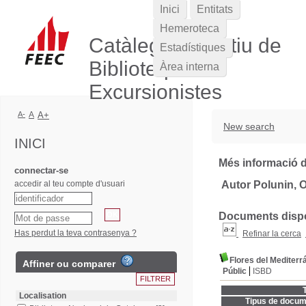
Inici
Entitats
Hemeroteca
Catàleg Col·lectiu de
Estadístiques
Biblioteques
Àrea interna
Excursionistes
A-
A
A+
New search
INICI
Més informació d
connectar-se
accedir al teu compte d'usuari
Autor Polunin, 
Documents dispon
Has perdut la teva contrasenya ?
Refinar la cerca
Flores del Mediterr
Affiner ou comparer
Públic
ISBD
T
Localisation
Tipus de docum