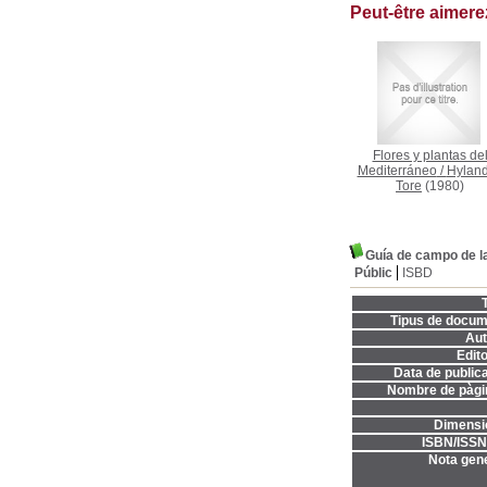
Peut-être aimer
Flores y plantas de
Mediterráneo
/
Hyland
Tore
(1980)
Guía de campo de l
Públic
ISBD
T
Tipus de docum
Aut
Edito
Data de publica
Nombre de pàgi
Dimensi
ISBN/ISSN
Nota gene