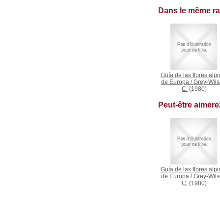
Dans le même r
Guía de las flores alp
de Europa
/
Grey-Wils
C.
(1980)
Peut-être aimer
Guía de las flores alp
de Europa
/
Grey-Wils
C.
(1980)