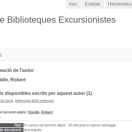
Inici
Entitats
Hemerotec
de Biblioteques Excursionistes
h
mació de l'autor
idle, Robert
 disponibles escrits per aquest autor (1)
 la cerca
Interrogar fonts externes
i torrenti alpini
/
Steidle, Robert
D
Títol :
In canoa nei torrenti alpini : 50 discese in aqcue selvagge
de document :
text imprès