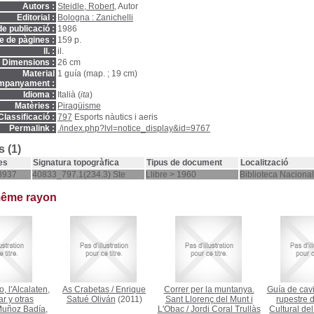
Autors :
Steidle, Robert
, Autor
Editorial :
Bologna : Zanichelli
e publicació :
1986
 de pàgines :
159 p.
ll. :
il.
Dimensions :
26 cm
Material
1 guía (map. ; 19 cm)
mpanyament :
Idioma :
Italià (
ita
)
Matèries :
Piragüisme
Classificació :
797
Esports nàutics i aeris
Permalink :
./index.php?lvl=notice_display&id=9767
 (1)
es
Signatura topogràfica
Tipus de document
Localització
3937
40833_797.1(234.3) Ste
Llibre > 1960
Biblioteca Naciona
même rayon
, l'Alcalaten,
As Crabetas
/
Enrique
Correr per la muntanya.
Guía de cavi
r y otras
Satué Oliván
(2011)
Sant Llorenç del Munt i
rupestre 
uñoz Badía,
L'Obac
/
Jordi Coral Trullàs
Cultural del