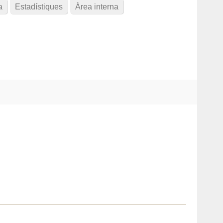
a
Estadístiques
Àrea interna