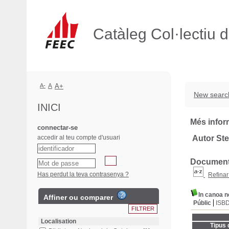
Catàleg Col·lectiu 
A-
A
A+
New searc
INICI
Més infor
connectar-se
accedir al teu compte d'usuari
Autor Ste
Documents
Has perdut la teva contrasenya ?
Refinar
In canoa ne
Affiner ou comparer
Públic
ISB
Localisation
Tipus 