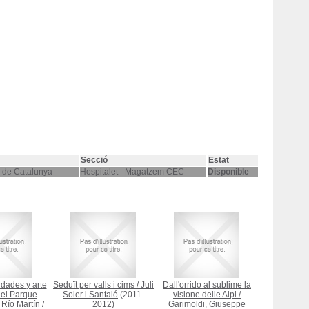
Secció
Estat
l de Catalunya
Hospitalet - Magatzem CEC
Disponible
dades y arte
Seduït per valls i cims
/
Juli
Dall'orrido al sublime la
del Parque
Soler i Santaló
(2011-
visione delle Alpi
/
 Río Martín
/
2012)
Garimoldi, Giuseppe