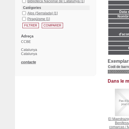
Biblioteca Nacional de Catalunya
[1]
Catégories
Data d
Alps (Serralada)
[1]
Nombre
Piragüisme
[1]
d'aco
Adreça
CCBE
Catalunya
Catalunya
Exemplars
contacte
Codi de barr
1301000002
Dans le 
El Maestrazgo
Benifessa
comarcas
/
M