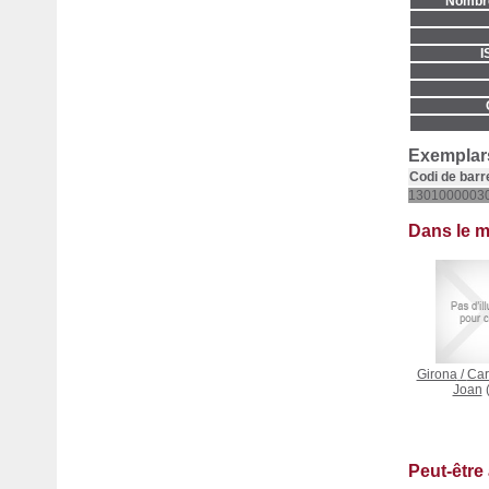
Nombre
I
Exemplars
Codi de barr
1301000003
Dans le 
Girona
/
Car
Joan
(
Peut-être