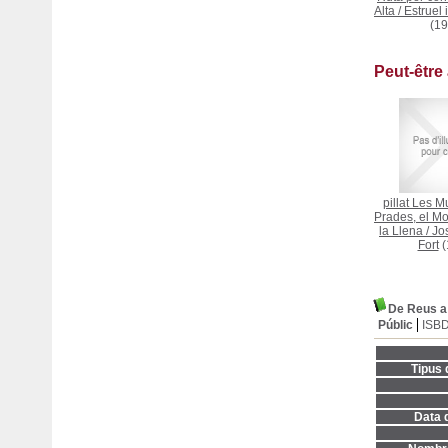
Alta
/
Estruel 
(19
Peut-être
pillat Les 
Prades, el Mo
la Llena
/
Jos
Fort
(
De Reus a 
Públic
ISB
Tipus 
Data d