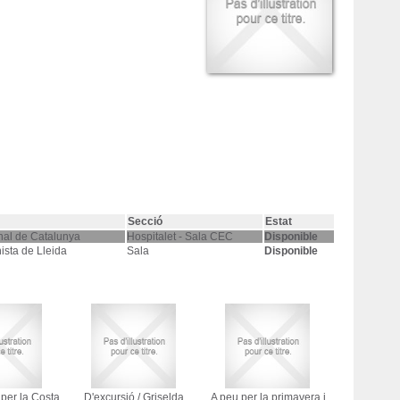
Secció
Estat
nal de Catalunya
Hospitalet - Sala CEC
Disponible
ista de Lleida
Sala
Disponible
per la Costa
D'excursió
/
Griselda
A peu per la primavera i