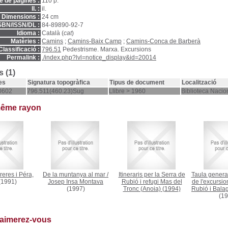
 de pàgines :
110 p.
ll. :
il.
Dimensions :
24 cm
SBN/ISSN/DL :
84-89890-92-7
Idioma :
Català (
cat
)
Matèries :
Camins
;
Camins-Baix Camp
;
Camins-Conca de Barberà
Classificació :
796.51
Pedestrisme. Marxa. Excursions
Permalink :
./index.php?lvl=notice_display&id=20014
 (1)
es
Signatura topogràfica
Tipus de document
Localització
0602
796.511(460.23)Sug
Llibre > 1960
Biblioteca Nacio
même rayon
reres i Péra,
De la muntanya al mar
/
Itineraris per la Serra de
Taula general
1991)
Josep Insa Montava
Rubió i refugi Mas del
de l'excursio
(1997)
Tronc (Anoia)
(1994)
Rubió i Bala
(19
 aimerez-vous