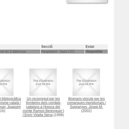
Secció
Estat
nal de Catalunya
Hospitalet - Sala CEC
Disponible
 bibliogràfica
Un recorregut per les
Itineraris viscuts per les
nisme català
/
fronteres dels comtats
comarques meridionals
/
guer, Joaquim
catalans a l'època del
Sugranyes, Josep M.
16)
comte Ramon Berenguer I
(2002)
/
Enric Vilalta Serra
(1998)