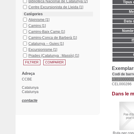
Biblioteca Nacional de Catalunya
[2]
Tipus 
Centre Excursionista de Lleida
[1]
Men
Catégories
Alpinisme
[1]
Data d
Camins
[1]
Nombre
Camins-Baix Camp
[1]
Camins-Conca de Barberà
[1]
I
Catalunya -- Guies
[1]
Excursionisme
[1]
Prades (Catalunya : Massís)
[1]
Exemplars
Adreça
Codi de barr
CCBE
1301000003
CEL000286
Catalunya
Catalunya
Dans le 
contacte
Ruta per conè