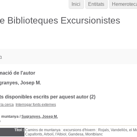
Inici
Entitats
Hemerotec
de Biblioteques Excursionistes
h
mació de l'autor
granyes, Josep M.
 disponibles escrits per aquest autor (2)
 la cerca
Interrogar fonts externes
e muntanya
/
Sugranyes, Josep M.
D
Títol :
Camins de muntanya : excursions d'hivern : Rojals, Vandellòs, el M
Capafonts, Arbolí, l'Albiol, Gandesa, Montblanc