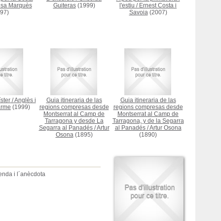
esa Marquès
Guiteras
(1999)
l'estiu
/
Ernest Costa i
97)
Savoia
(2007)
ster
/
Anglès i
Guia itineraria de las
Guia itineraria de las
arme
(1999)
regions compresas desde
regions compresas desde
Montserrat al Camp de
Montserrat al Camp de
Tarragona y desde La
Tarragona, y de la Segarra
Segarra al Panadés
/
Artur
al Panadés
/
Artur Osona
Osona
(1895)
(1890)
genda i l´anècdota