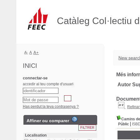
Catàleg Col·lectiu 
A-
A
A+
New searc
INICI
Més infor
connectar-se
accedir al teu compte d'usuari
Autor Su
Documents
Has perdut la teva contrasenya ?
Refinar
Camins d
Affiner ou comparer
Públic
ISB
Localisation