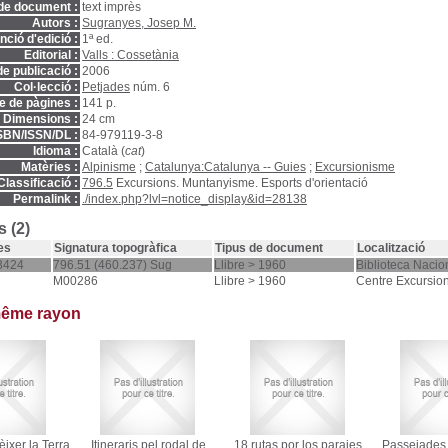
de document :
text imprès
Autors :
Sugranyes, Josep M.
ció d'edició :
1ª ed.
Editorial :
Valls : Cossetània
e publicació :
2006
Col·lecció :
Petjades
núm. 6
 de pàgines :
141 p.
Dimensions :
24 cm
SBN/ISSN/DL :
84-979119-3-8
Idioma :
Català (
cat
)
Matèries :
Alpinisme
;
Catalunya:Catalunya -- Guies
;
Excursionisme
Classificació :
796.5
Excursions. Muntanyisme. Esports d'orientació
Permalink :
./index.php?lvl=notice_display&id=28138
 (2)
es
Signatura topogràfica
Tipus de document
Localització
3424
796.51 (460.237) Sug
Llibre > 1960
Biblioteca Nacio
M00286
Llibre > 1960
Centre Excursion
même rayon
ixer la Terra
Itineraris pel rodal de
18 rutas por los parajes
Passejades 