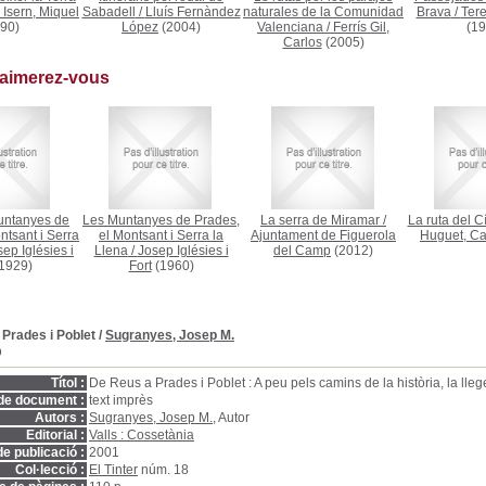
i Isern, Miquel
Sabadell
/
Lluís Fernàndez
naturales de la Comunidad
Brava
/
Ter
90)
López
(2004)
Valenciana
/
Ferrís Gil,
(19
Carlos
(2005)
 aimerez-vous
Muntanyes de
Les Muntanyes de Prades,
La serra de Miramar
/
La ruta del Cí
ntsant i Serra
el Montsant i Serra la
Ajuntament de Figuerola
Huguet, C
ep Iglésies i
Llena
/
Josep Iglésies i
del Camp
(2012)
1929)
Fort
(1960)
Prades i Poblet
/
Sugranyes, Josep M.
D
Títol :
De Reus a Prades i Poblet : A peu pels camins de la història, la lle
de document :
text imprès
Autors :
Sugranyes, Josep M.
, Autor
Editorial :
Valls : Cossetània
e publicació :
2001
Col·lecció :
El Tinter
núm. 18