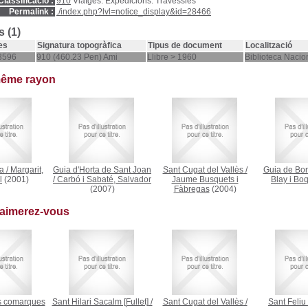
Classificació :
910
Viatges. Expedicions. Travessies
Permalink :
./index.php?lvl=notice_display&id=28466
 (1)
es
Signatura topogràfica
Tipus de document
Localització
3596
910 (460.23 Pen) Ami
Llibre > 1960
Biblioteca Nacio
même rayon
ia
/
Margarit,
Guia d'Horta de Sant Joan
Sant Cugat del Vallès
/
Guia de Bon
l
(2001)
/
Carbó i Sabaté, Salvador
Jaume Busquets i
Blay i Bo
(2007)
Fàbregas
(2004)
 aimerez-vous
s comarques
Sant Hilari Sacalm [Fullet]
/
Sant Cugat del Vallès
/
Sant Feliu