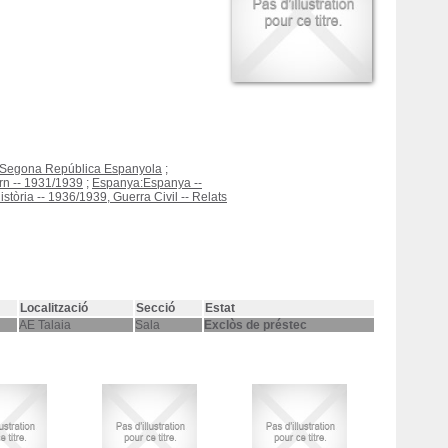
9, Segona República Espanyola
;
ern -- 1931/1939
;
Espanya:Espanya --
stòria -- 1936/1939, Guerra Civil -- Relats
Localització
Secció
Estat
AE Talaia
Sala
Exclòs de préstec