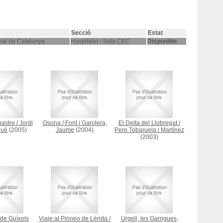
Secció
Estat
nal de Catalunya
Hospitalet - Sala CEC
Disponible
astre
/
Jordi
Osona
/
Font i Garolera,
El Delta del Llobregat
/
qué
(2005)
Jaume
(2004)
Pere Tobaruela i Martínez
(2003)
 de Guíxols
Viaje al Pirineo de Lérida
/
Urgell, les Garrigues,