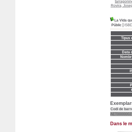
tarragonin
Rovira, Josep
La Vida qu
Públic
ISB
Tipus 
Data d
Nombre
I
P
Exemplars
Codi de barr
AET0000002
Dans le 