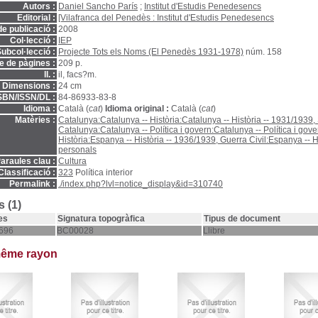
Autors :
Daniel Sancho París
;
Institut d'Estudis Penedesencs
Editorial :
[Vilafranca del Penedès : Institut d'Estudis Penedesencs
e publicació :
2008
Col·lecció :
IEP
ubcol·lecció :
Projecte Tots els Noms (El Penedès 1931-1978)
núm. 158
 de pàgines :
209 p.
ll. :
il, facs?m.
Dimensions :
24 cm
SBN/ISSN/DL :
84-86933-83-8
Idioma :
Català (
cat
)
Idioma original :
Català (
cat
)
Matèries :
Catalunya:Catalunya -- Història:Catalunya -- Història -- 1931/193
Catalunya:Catalunya -- Política i govern:Catalunya -- Política i gov
Història:Espanya -- Història -- 1936/1939, Guerra Civil:Espanya -- Hi
personals
araules clau :
Cultura
Classificació :
323
Política interior
Permalink :
./index.php?lvl=notice_display&id=310740
 (1)
es
Signatura topogràfica
Tipus de document
696
BC00028
Llibre
même rayon