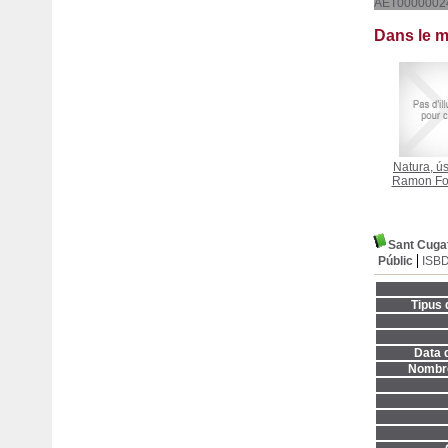
AET0000002
Dans le 
Natura, ú
Ramon Fo
Sant Cuga
Públic
ISB
Tipus 
Data d
Nombre