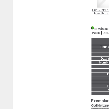
Per Cunit i e
Miró Illa, 
El Món de 
Públic
ISB
Tipus 
Data d
Nombre
I
P
Exemplars
Codi de barr