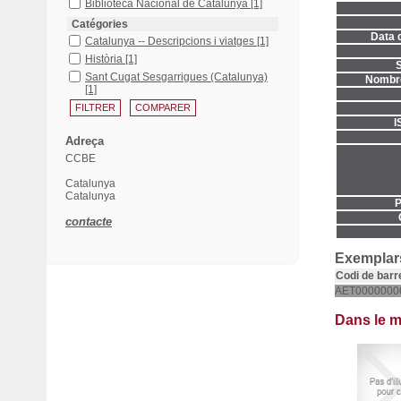
Biblioteca Nacional de Catalunya
[1]
Catégories
Data d
Catalunya -- Descripcions i viatges
[1]
Història
[1]
S
Sant Cugat Sesgarrigues (Catalunya)
Nombre
[1]
I
Adreça
CCBE
Catalunya
Catalunya
P
contacte
Exemplars
Codi de barr
AET0000000
Dans le 