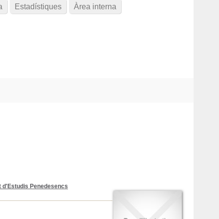
a
Estadístiques
Àrea interna
ut d'Estudis Penedesencs