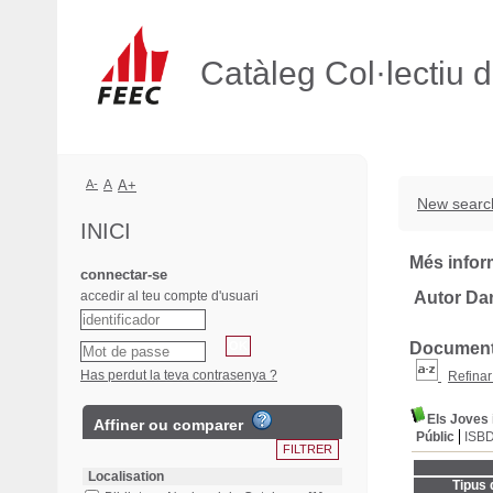
Catàleg Col·lectiu 
A-
A
A+
New searc
INICI
Més infor
connectar-se
accedir al teu compte d'usuari
Autor Da
Documents
Has perdut la teva contrasenya ?
Refinar
Els Joves 
Affiner ou comparer
Públic
ISB
Localisation
Tipus 