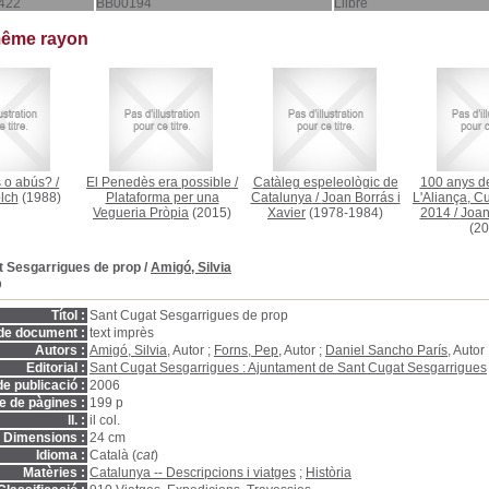
422
BB00194
Llibre
même rayon
s o abús?
/
El Penedès era possible
/
Catàleg espeleològic de
100 anys de
lch
(1988)
Plataforma per una
Catalunya
/
Joan Borrás i
L'Aliança, C
Vegueria Pròpia
(2015)
Xavier
(1978-1984)
2014
/
Joan 
(20
t Sesgarrigues de prop
/
Amigó, Silvia
D
Títol :
Sant Cugat Sesgarrigues de prop
de document :
text imprès
Autors :
Amigó, Silvia
, Autor ;
Forns, Pep
, Autor ;
Daniel Sancho París
, Autor
Editorial :
Sant Cugat Sesgarrigues : Ajuntament de Sant Cugat Sesgarrigues
e publicació :
2006
 de pàgines :
199 p
ll. :
il col.
Dimensions :
24 cm
Idioma :
Català (
cat
)
Matèries :
Catalunya -- Descripcions i viatges
;
Història