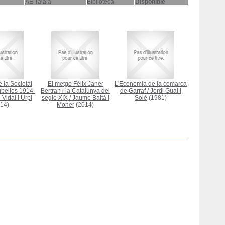
AE Talaia
Biblioteca
Disponible
 la Societat
El metge Fèlix Janer
L'Economia de la comarca
ubelles 1914-
Bertran i la Catalunya del
de Garraf
/
Jordi Gual i
Vidal i Urpí
segle XIX
/
Jaume Baltà i
Solé
(1981)
14)
Moner
(2014)