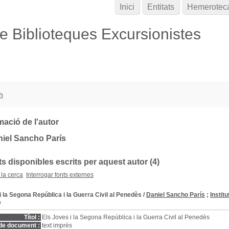
Inici
Entitats
Hemerotec
de Biblioteques Excursionistes
h
mació de l'autor
niel Sancho París
 disponibles escrits per aquest autor (4)
 la cerca
Interrogar fonts externes
i la Segona República i la Guerra Civil al Penedès
/
Daniel Sancho París
;
Instit
D
Títol :
Els Joves i la Segona República i la Guerra Civil al Penedès
de document :
text imprès