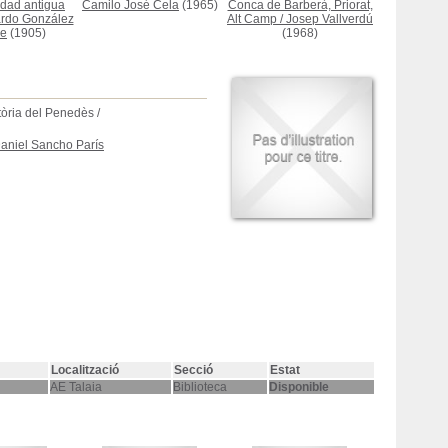
edad antigua
Camilo José Cela
(1965)
Conca de Barberà, Priorat,
rdo González
Alt Camp
/
Josep Vallverdú
se
(1905)
(1968)
tòria del Penedès /
aniel Sancho París
Localització
Secció
Estat
AE Talaia
Biblioteca
Disponible