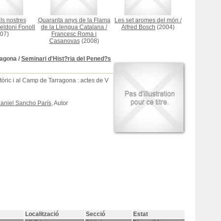
ls nostres
Quaranta anys de la Flama
Les set aromes del món
/
eldoni Fonoll
de la Llengua Catalana
/
Alfred Bosch
(2004)
07)
Francesc Roma i
Casanovas
(2008)
rragona
/
Seminari d'Hist?ria del Pened?s
stòric i al Camp de Tarragona : actes de V
aniel Sancho París
, Autor
Localització
Secció
Estat