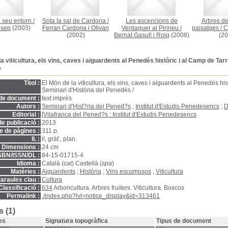
l seu entorn
/
Sota la sal de Cardona
/
Les ascencions de
Arbres de
Josep
(2003)
Ferran Cardona i Olivan
Verdaguer al Pirineu
/
paisatges
/
C
(2002)
Bernat Gasull i Roig
(2008)
(20
la viticultura, els vins, caves i aiguardents al Penedés històric i al Camp de Ta
D
Títol :
El Món de la viticultura, els vins, caves i aiguardents al Penedés hi
Seminari d'Història del Penedès /
de document :
text imprès
Autors :
Seminari d'Hist?ria del Pened?s
;
Institut d'Estudis Penedesencs
;
D
Editorial :
[Vilafranca del Pened?s : Institut d'Estudis Penedesencs
e publicació :
2013
 de pàgines :
311 p.
ll. :
il, gràf., plan.
Dimensions :
24 cm
SBN/ISSN/DL :
84-15-01715-4
Idioma :
Català (
cat
) Castellà (
spa
)
Matèries :
Aiguardents
;
Història
;
Vins escumosos
;
Viticultura
araules clau :
Cultura
Classificació :
634
Arboricultura. Arbres fruiters. Viticultura. Boscos
Permalink :
./index.php?lvl=notice_display&id=313461
 (1)
es
Signatura topogràfica
Tipus de document