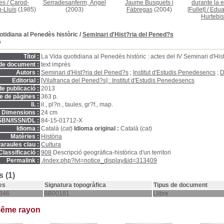
es
/
Carod-
Serradesanferm, Àngel
Jaume Busquets i
durante la 
-Lluís
(1985)
(2003)
Fàbregas
(2004)
[Fullet]
/
Edua
Hurtebi
otidiana al Penedès històric
/
Seminari d'Hist?ria del Pened?s
D
Títol :
La Vida quotidiana al Penedès històric : actes del IV Seminari d'His
de document :
text imprès
Autors :
Seminari d'Hist?ria del Pened?s
;
Institut d'Estudis Penedesencs
;
D
Editorial :
[Vilafranca del Pened?s] : Institut d'Estudis Penedesencs
e publicació :
2013
 de pàgines :
363 p.
ll. :
il., pl?n., taules, gr?f., map.
Dimensions :
24 cm
SBN/ISSN/DL :
84-15-01712-X
Idioma :
Català (
cat
)
Idioma original :
Català (
cat
)
Matèries :
Història
araules clau :
Cultura
Classificació :
908
Descripció geogràfica-històrica d'un territori
Permalink :
./index.php?lvl=notice_display&id=313409
 (1)
es
Signatura topogràfica
Tipus de document
346
BB00181
Llibre
même rayon