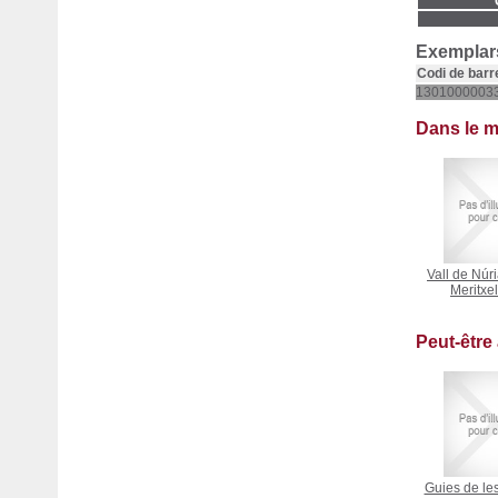
Exemplars
Codi de barr
1301000003
Dans le 
Vall de Núr
Meritxel
Peut-être
Guies de le