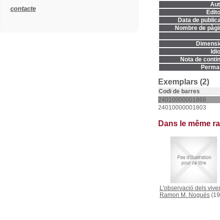
Aut
contacte
Edito
Data de publica
Nombre de pàgi
Dimensi
Idi
Nota de contin
Permal
Exemplars (2)
Codi de barres
24010000001868
24010000001803
Dans le même r
L'observació dels vive
Ramon M. Nogués
(19