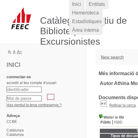
Inici
Entitats
Hemeroteca
Catàleg Col·lectiu de
Estadístiques
Biblioteques
Àrea interna
Excursionistes
A-
A
A+
New search
INICI
Més informació d
connectar-se
accedir al teu compte d'usuari
Autor Athina M
Documents dispon
Has perdut la teva contrasenya ?
Refinar la cerca
Adreça
Water is life
CCBE
Públic
ISBD
Catalunya
T
Catalunya
Tipus de docum