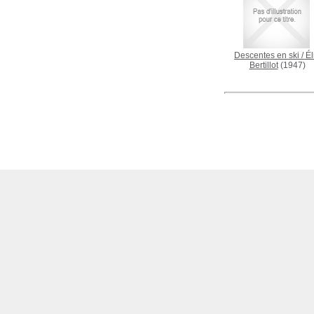
Descentes en ski
/
Él
Bertillot
(1947)