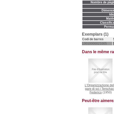
Nombre de pàgi
Dimensi
Idi
Matèr
Classifica
Permal
Exemplars (1)
Codi de barres
13010000021005
Dans le même r
L'Organizzazione del
gare di sci
/
Terschac
Federico
(1950)
Peut-être aimer