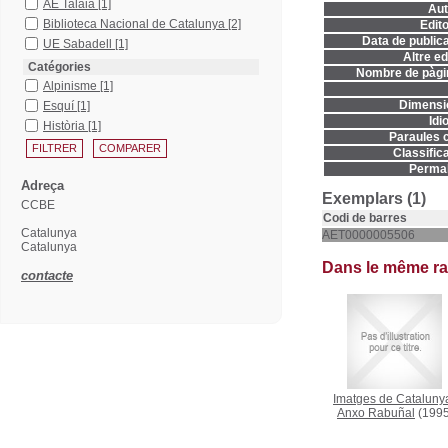
AE Talaia
[1]
Aut
Biblioteca Nacional de Catalunya
[2]
Edito
Data de publica
UE Sabadell
[1]
Altre ed
Catégories
Nombre de pàgi
Alpinisme
[1]
Dimensi
Esquí
[1]
Idi
Història
[1]
Paraules c
Classifica
Permal
Adreça
Exemplars (1)
CCBE
Codi de barres
Catalunya
AET0000005506
Catalunya
Dans le même r
contacte
Imatges de Cataluny
Anxo Rabuñal
(1995