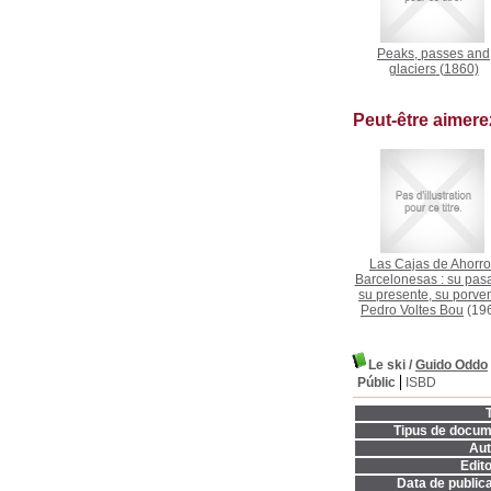
Peaks, passes and
glaciers
(1860)
Peut-être aimer
Las Cajas de Ahorr
Barcelonesas : su pas
su presente, su porven
Pedro Voltes Bou
(19
Le ski
/
Guido Oddo
Públic
ISBD
T
Tipus de docum
Aut
Edito
Data de publica