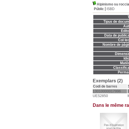
Alpinismo su roccia
Públic
ISBD
T
Tipus de docum
Aut
Edito
Data de publica
Col·lec
Nombre de pàgi
Dimensi
Idi
Matèr
Classifica
Permal
Exemplars (2)
Codi de barres
13010000017996
UES2850
Dans le même r