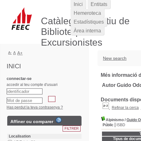
Inici
Entitats
Hemeroteca
Catàleg Col·lectiu de
Estadístiques
Biblioteques
Àrea interna
Excursionistes
A-
A
A+
New search
INICI
Més informació d
connectar-se
accedir al teu compte d'usuari
Autor Guido Od
Documents dispon
Has perdut la teva contrasenya ?
Refinar la cerca
Alpinismo
/
Guido 
Affiner ou comparer
Públic
ISBD
T
Localisation
Tipus de docum