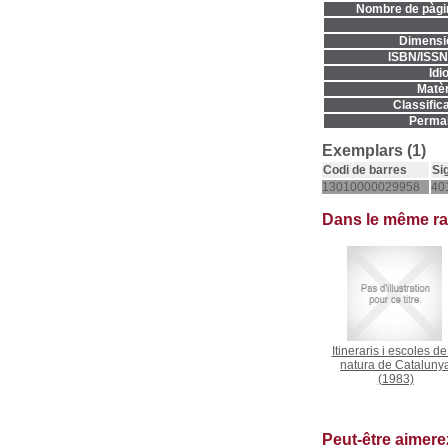
Nombre de pàgi
Dimensi
ISBN/ISSN
Idi
Matèr
Classifica
Permal
Exemplars (1)
Codi de barres
Si
13010000029958
40
Dans le même r
Itineraris i escoles de
natura de Cataluny
(1983)
Peut-être aimer