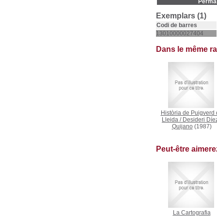
Permal
Exemplars (1)
Codi de barres
13010000027404
Dans le même r
Història de Puigverd
Lleida
/
Desideri Díez
Quijano
(1987)
Peut-être aimer
La Cartografia