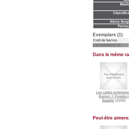
Matèr
Classifica
Altres lleng
Permal
Exemplars (1)
Codi de barres
13010000025776
Dans le même r
Les cartes portolane
Ramon J. Pujades 
Bataller
(2008)
Peut-être aimer