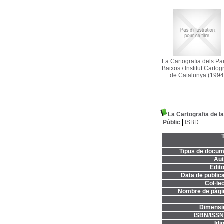
La Cartografia dels Pa
Baixos
/
Institut Cartogr
de Catalunya
(1994
La Cartografia de la
Públic
ISBD
T
Tipus de docum
Aut
Edito
Data de publica
Col·lec
Nombre de pàgi
Dimensi
ISBN/ISSN
Idi