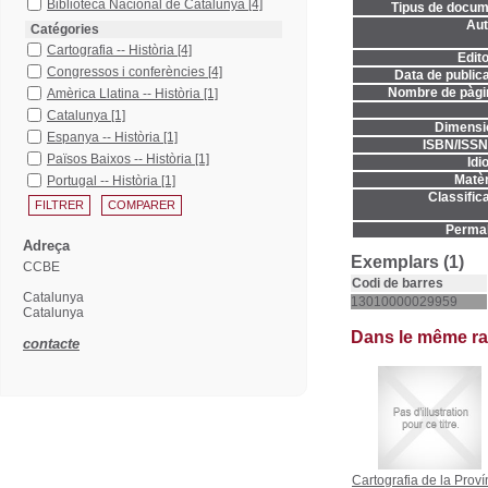
Biblioteca Nacional de Catalunya
[4]
Tipus de docum
Aut
Catégories
Cartografia -- Història
[4]
Edito
Congressos i conferències
[4]
Data de publica
Nombre de pàgi
Amèrica Llatina -- Història
[1]
Catalunya
[1]
Dimensi
Espanya -- Història
[1]
ISBN/ISSN
Països Baixos -- Història
[1]
Idi
Matèr
Portugal -- Història
[1]
Classifica
Permal
Adreça
Exemplars (1)
CCBE
Codi de barres
Catalunya
13010000029959
Catalunya
Dans le même r
contacte
Cartografia de la Proví