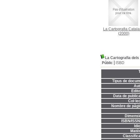
La Cartografia Catal
(2000)
La Cartografia dels
Públic
ISBD
T
Tipus de docum
Aut
Edito
Data de publica
Col·lec
Nombre de pàgi
Dimensi
ISBN/ISSN
Idi
Matèr
Classifica