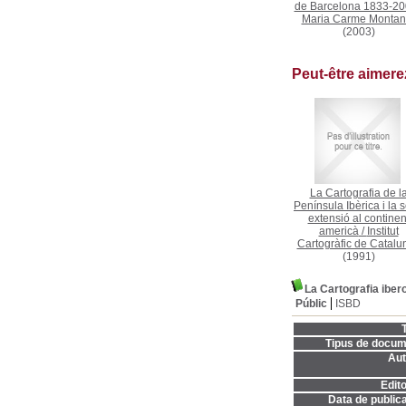
de Barcelona 1833-2
Maria Carme Montan
(2003)
Peut-être aimer
La Cartografia de l
Península Ibèrica i la 
extensió al continen
americà
/
Institut
Cartogràfic de Catalu
(1991)
La Cartografia ibe
Públic
ISBD
T
Tipus de docum
Aut
Edito
Data de publica