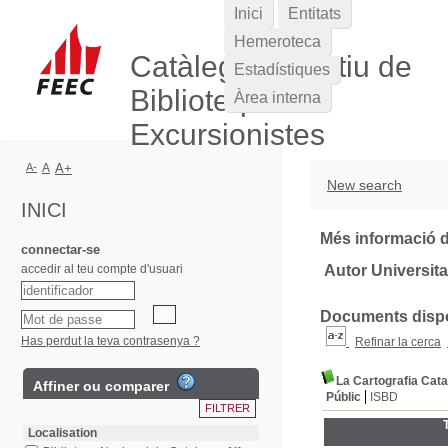
Inici
Entitats
Hemeroteca
Catàleg Col·lectiu de
Estadístiques
Biblioteques
Àrea interna
Excursionistes
A-
A
A+
New search
INICI
Més informació d
connectar-se
accedir al teu compte d'usuari
Autor Universit
Documents dispon
Has perdut la teva contrasenya ?
Refinar la cerca
La Cartografia Cat
Affiner ou comparer
Públic
ISBD
T
Localisation