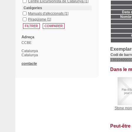
Centre Excursionista de Catalunya
[1]
Catégories
Data d
Manuals d'afeccionats
[1]
Nombre
Piragüisme
[1]
Adreça
CCBE
Exemplars
Catalunya
Codi de barr
Catalunya
1301040003
contacte
Dans le 
Stone mon
Peut-être