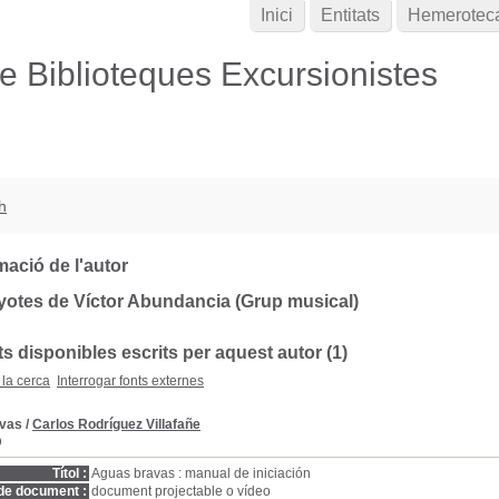
Inici
Entitats
Hemerotec
de Biblioteques Excursionistes
h
mació de l'autor
yotes de Víctor Abundancia (Grup musical)
 disponibles escrits per aquest autor (1)
 la cerca
Interrogar fonts externes
vas
/
Carlos Rodríguez Villafañe
D
Títol :
Aguas bravas : manual de iniciación
de document :
document projectable o vídeo