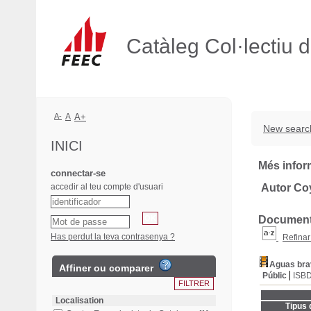
Catàleg Col·lectiu 
A-
A
A+
New searc
INICI
Més infor
connectar-se
accedir al teu compte d'usuari
Autor Co
Documents
Has perdut la teva contrasenya ?
Refinar
Aguas bra
Affiner ou comparer
Públic
ISB
Localisation
Tipus 