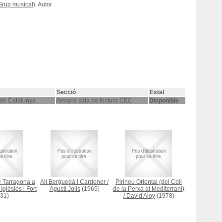
Grup musical)
, Autor
Secció
Estat
 de Catalunya
Armaris sala de lectura CEC
Disponible
 Tarragona a
Alt Berguedà i Cardener
/
Pirineu Oriental (del Coll
Iglésies i Fort
Agustí Jolis
(1965)
de la Perxa al Mediterrani)
31)
/
David Aloy
(1978)