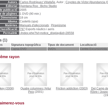
Autors :
Carlos Rodríguez Villafañe
, Autor ;
Coyotes de Víctor Abundancia (
Editorial :
Quintana Roo : Bicho Studio
e publicació :
2005
 de pàgines :
1 DVD (90 min.)
Dimensions :
18 cm
Idioma :
Castellà (
spa
)
Matèries :
Manuals d'afeccionats
;
Piragüisme
Classificació :
797
Esports nàutics i aeris
Permalink :
./index.php?lvl=notice_display&id=28558
 (1)
es
Signatura topogràfica
Tipus de document
Localització
3691
Capsa DVD
DVD's
Centre Excursionista
même rayon
key
(2006)
Quatre columnes
/
Artur
Friction addiction
(2003)
Del Camp de
Peix
(2001)
l'Ebre
/
Josep 
(19
 aimerez-vous