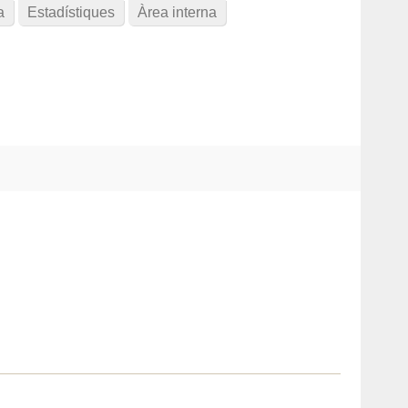
a
Estadístiques
Àrea interna