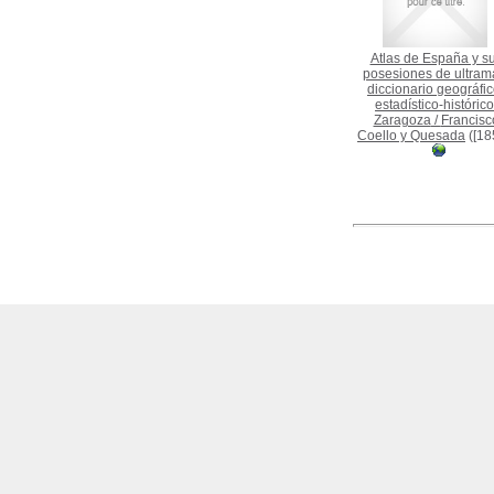
Atlas de España y s
posesiones de ultrama
diccionario geográfic
estadístico-histórico
Zaragoza
/
Francisc
Coello y Quesada
([18