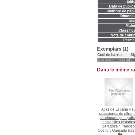
Edito
Data de publica
Nombre de pàgi
Dimensi
Idi
Matèr
Classifica
Nota de contin
Permal
Exemplars (1)
Codi de barres
Si
13010200000321
ca
Dans le même r
Atlas de España y s
posesiones de ultrama
diccionario geográfic
estadístico-histórico
Zaragoza
/
Francisc
Coello y Quesada
([18