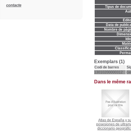
contacte
Tipus de docum
Aut
Edito
Data de publica
Nombre de pàgi
Dimensi
Idi
Matèr
Classifica
Permal
Exemplars (1)
Codi de barres
Si
13010200000312
ca
Dans le même r
Atlas de España y s
posesiones de ultrama
diccionario geográfic