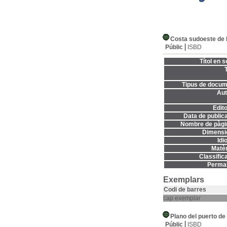
Costa sudoeste de E
Públic
ISBD
Títol en s
T
Tipus de docum
Aut
Edito
Data de publica
Nombre de pàgi
Dimensi
Idi
Matèr
Classifica
Permal
Exemplars
Codi de barres
cap exemplar
Plano del puerto de
Públic
ISBD