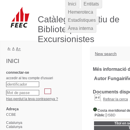
Inici
Entitats
Hemeroteca
Catàleg Col·lectiu de
Estadístiques
Biblioteques
Àrea interna
Excursionistes
A-
A
A+
New search
INICI
Més informació d
connectar-se
accedir al teu compte d'usuari
Autor Fungairiño,
Documents dispon
Has perdut la teva contrasenya ?
Refinar la cerca
Adreça
Costa meridional de
CCBE
Públic
ISBD
Catalunya
Títol en s
Catalunya
T