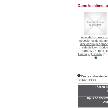
Dans le même r
Atlas de España y s
posesiones de ultrama
diccionario geográfic
estadístico-histórico
Zaragoza
/
Francisc
Coello y Quesada
([18
Costa sudoeste de E
Públic
ISBD
Títol en s
T
Tipus de docum
Aut