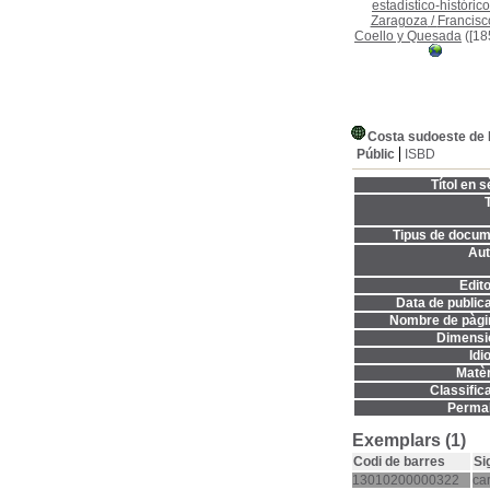
estadístico-histórico
Zaragoza
/
Francisc
Coello y Quesada
([18
Costa sudoeste de 
Públic
ISBD
Títol en s
T
Tipus de docum
Aut
Edito
Data de publica
Nombre de pàgi
Dimensi
Idi
Matèr
Classifica
Permal
Exemplars (1)
Codi de barres
Si
13010200000322
ca