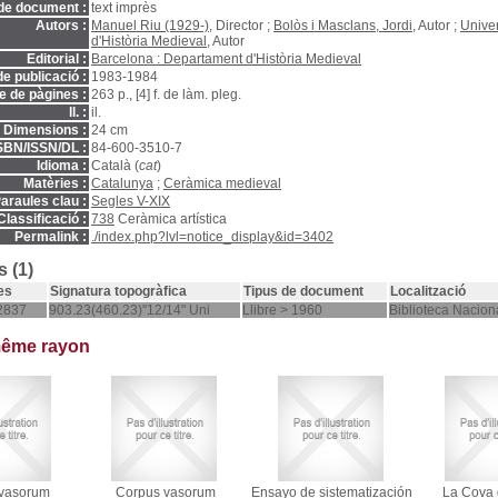
de document :
text imprès
Autors :
Manuel Riu (1929-)
, Director ;
Bolòs i Masclans, Jordi
, Autor ;
Unive
d'Història Medieval
, Autor
Editorial :
Barcelona : Departament d'Història Medieval
e publicació :
1983-1984
 de pàgines :
263 p., [4] f. de làm. pleg.
ll. :
il.
Dimensions :
24 cm
SBN/ISSN/DL :
84-600-3510-7
Idioma :
Català (
cat
)
Matèries :
Catalunya
;
Ceràmica medieval
araules clau :
Segles V-XIX
Classificació :
738
Ceràmica artística
Permalink :
./index.php?lvl=notice_display&id=3402
 (1)
es
Signatura topogràfica
Tipus de document
Localització
2837
903.23(460.23)"12/14" Uni
Llibre > 1960
Biblioteca Nacion
même rayon
vasorum
Corpus vasorum
Ensayo de sistematización
La Cova 