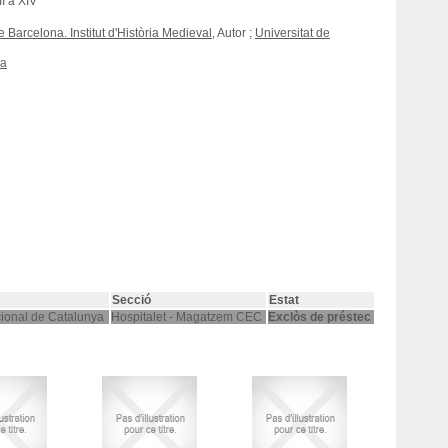
I a XIV
e Barcelona. Institut d'Història Medieval
, Autor ;
Universitat de
ia
Secció
Estat
cional de Catalunya
Hospitalet - Magatzem CEC
Exclòs de préstec