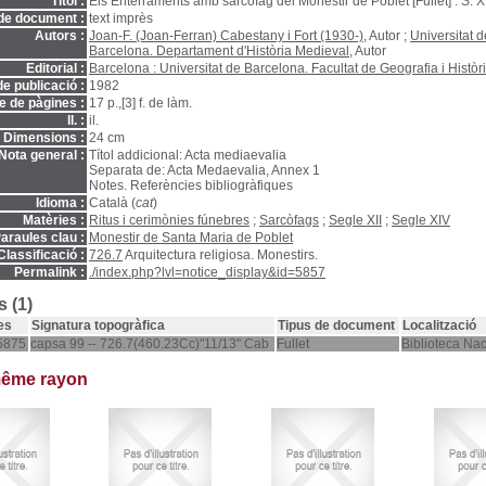
Títol :
Els Enterraments amb sarcòfag del Monestir de Poblet [Fullet] : S. XI
de document :
text imprès
Autors :
Joan-F. (Joan-Ferran) Cabestany i Fort (1930-)
, Autor ;
Universitat d
Barcelona. Departament d'Història Medieval
, Autor
Editorial :
Barcelona : Universitat de Barcelona. Facultat de Geografia i Històr
e publicació :
1982
 de pàgines :
17 p.,[3] f. de làm.
ll. :
il.
Dimensions :
24 cm
Nota general :
Títol addicional: Acta mediaevalia
Separata de: Acta Medaevalia, Annex 1
Notes. Referències bibliogràfiques
Idioma :
Català (
cat
)
Matèries :
Ritus i cerimònies fúnebres
;
Sarcòfags
;
Segle XII
;
Segle XIV
araules clau :
Monestir de Santa Maria de Poblet
Classificació :
726.7
Arquitectura religiosa. Monestirs.
Permalink :
./index.php?lvl=notice_display&id=5857
 (1)
es
Signatura topogràfica
Tipus de document
Localització
5875
capsa 99 -- 726.7(460.23Cc)"11/13" Cab
Fullet
Biblioteca Na
même rayon