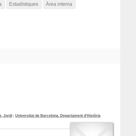
a
Estadístiques
Àrea interna
, Jordi
;
Universitat de Barcelona. Departament d'Història