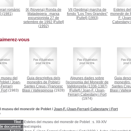
nerari romànic
IX (Novena) Ronda de
VII (Septima) marcha de
Esteles de
]
(1981)
Matadepera : marxa
fondo "Los Tres Grandes"
monestir de 
excursionista 27 de
[Fullet]
(1993)
F. (Joan
setembre de 1992 [Fullet]
Cabestany i
(1992)
 aimerez-vous
l museu del
Guia descriptiva dels
Algunes dades sobre
Guia descr
Poblet
/
Joan-
monestirs de Poblet i
l'economia del Monestir de
monestirs 
-Ferran)
Santes Creus
/
Francesc
Valldonzella (1336-1387)
Santes Cre
 Fort
(1983)
Blasi i Vallespinosa
(1928)
[Fullet]
/
Joan-F. (Joan-
Blasi i Valle
Ferran) Cabestany i Fort
(1974)
l museu del monestir de Poblet
/
Joan-F. (Joan-Ferran) Cabestany i Fort
D
Títol :
Esteles del museu del monestir de Poblet : s. XII-XIV
de document :
text imprès