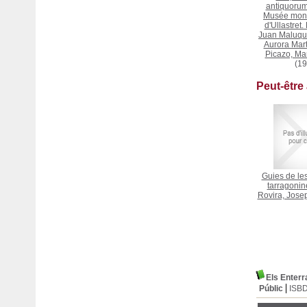
antiquorum
Musée mon
d'Ullastret.
Juan Maluqu
Aurora Mart
Picazo, Ma
(19
Peut-être
Guies de le
tarragonin
Rovira, Josep
Els Enterr
Públic
ISB