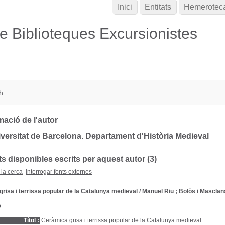
Inici
Entitats
Hemerotec
de Biblioteques Excursionistes
h
mació de l'autor
versitat de Barcelona. Departament d'Història Medieval
 disponibles escrits per aquest autor (3)
 la cerca
Interrogar fonts externes
risa i terrissa popular de la Catalunya medieval
/
Manuel Riu
;
Bolòs i Masclans
D
Títol :
Ceràmica grisa i terrissa popular de la Catalunya medieval