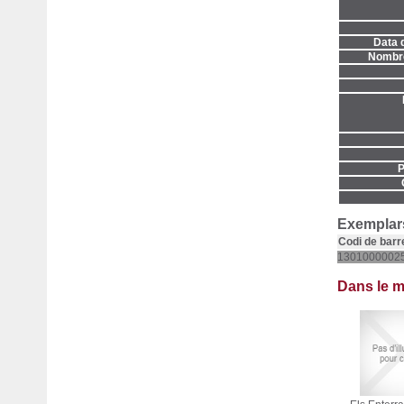
Data d
Nombre
P
Exemplars
Codi de barr
1301000002
Dans le 