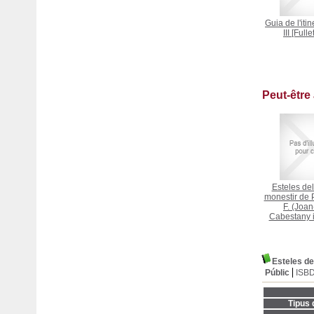
Guia de l'iti
III [Fullet
Peut-être
Esteles de
monestir de 
F. (Joan
Cabestany i
Esteles de
Públic
ISB
Tipus 