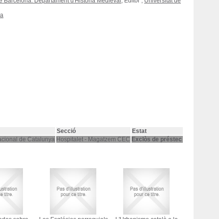
de Barcelona. Departament d'Història Medieval
, Editor ;
Universitat de
ia
Secció
Estat
acional de Catalunya
Hospitalet - Magatzem CEC
Exclòs de préstec