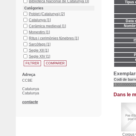
Biblioteca Nacional de Catalunya
[3]
Tipus 
Catégories
Poblet (Catalunya)
[2]
Catalunya
[1]
Data d
Nombre
Ceràmica medieval
[1]
Monestirs
[1]
Ritus i cerimònies fúnebres
[1]
I
Sarcòfags
[1]
Segle XII
[1]
P
Segle XIV
[1]
Exemplars
Adreça
Codi de barr
CCBE
1301000002
Catalunya
Catalunya
Dans le 
contacte
Corpus 