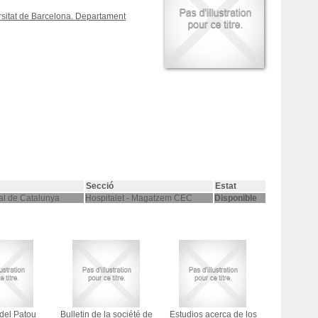
rsitat de Barcelona. Departament
Secció
Estat
al de Catalunya
Hospitalet - Magatzem CEC
Disponible
del Patou
Bulletin de la société de
Estudios acerca de los