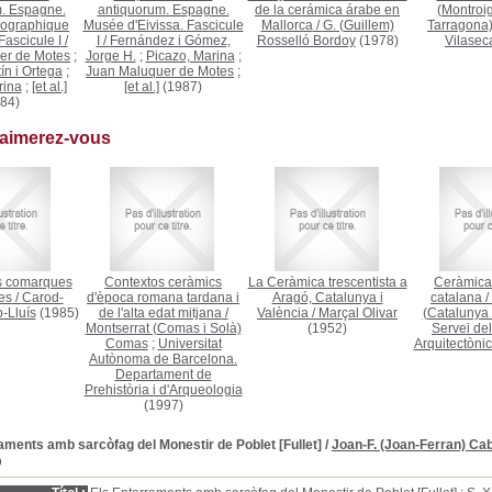
. Espagne.
antiquorum. Espagne.
de la cerámica árabe en
(Montroig
ographique
Musée d'Eivissa. Fascicule
Mallorca
/
G. (Guillem)
Tarragona
 Fascicule I
/
I
/
Fernández i Gómez,
Rosselló Bordoy
(1978)
Vilasec
er de Motes
;
Jorge H.
;
Picazo, Marina
;
ín i Ortega
;
Juan Maluquer de Motes
;
rina
;
[et al.]
[et al.]
(1987)
84)
 aimerez-vous
s comarques
Contextos ceràmics
La Ceràmica trescentista a
Ceràmica
es
/
Carod-
d'època romana tardana i
Aragó, Catalunya i
catalana
/
-Lluís
(1985)
de l'alta edat mitjana
/
València
/
Marçal Olivar
(Catalunya :
Montserrat (Comas i Solà)
(1952)
Servei del
Comas
;
Universitat
Arquitectònic
Autònoma de Barcelona.
Departament de
Prehistòria i d'Arqueologia
(1997)
aments amb sarcòfag del Monestir de Poblet [Fullet]
/
Joan-F. (Joan-Ferran) Cab
D