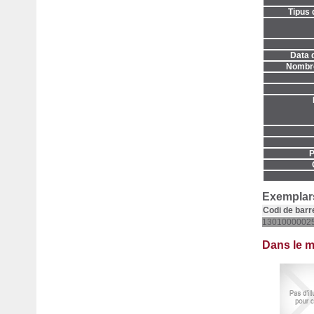
Tipus 
Data d
Nombre
P
Exemplars
Codi de barr
1301000002
Dans le 