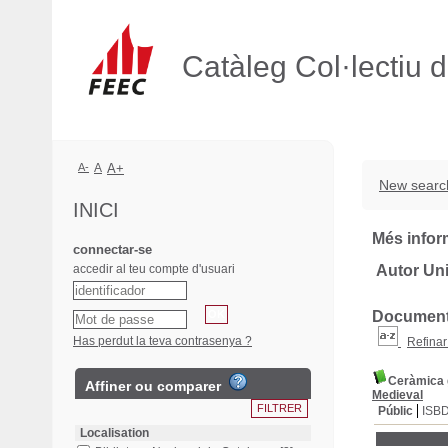
Catàleg Col·lectiu 
A-
A
A+
New searc
INICI
Més infor
connectar-se
accedir al teu compte d'usuari
Autor Uni
Documents
Has perdut la teva contrasenya ?
Refinar
Ceràmica g
Affiner ou comparer
Medieval
Públic
ISB
Localisation