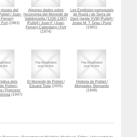
l museu del
Algunes dades sobre
Les Esglésies parroquials
Poblet
/
Joan-
l'economia del Monestir de
de Rupià i de Serra de
-Ferran)
Valldonzella (1336-1387)
Daró (segle XVIII) [Fullet]
/
 Fort
(1983)
[Fullet]
/
Joan-F. (Joan-
Josep M. T. Grau i Pujol
Ferran) Cabestany i Fort
(1991)
(1974)
iptiva dels
El Monestir de Poblet
/
Historia de Poblet
/
de Poblet i
Eduard Toda
(2005)
Morgades, Bernardo
us
/
Francesc
(1948)
spinosa
(1947)