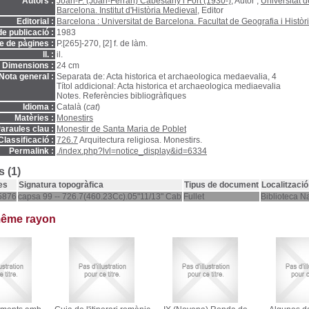
Autors :
Joan-F. (Joan-Ferran) Cabestany i Fort (1930-)
, Autor ;
Universitat 
Barcelona. Institut d'Història Medieval
, Editor
Editorial :
Barcelona : Universitat de Barcelona. Facultat de Geografia i Històr
e publicació :
1983
 de pàgines :
P.[265]-270, [2] f. de làm.
ll. :
il.
Dimensions :
24 cm
Nota general :
Separata de: Acta historica et archaeologica medaevalia, 4
Títol addicional: Acta historica et archaeologica mediaevalia
Notes. Referències bibliogràfiques
Idioma :
Català (
cat
)
Matèries :
Monestirs
araules clau :
Monestir de Santa Maria de Poblet
Classificació :
726.7
Arquitectura religiosa. Monestirs.
Permalink :
./index.php?lvl=notice_display&id=6334
 (1)
es
Signatura topogràfica
Tipus de document
Localització
5876
capsa 99 -- 726.7(460.23Cc).05"11/13" Cab
Fullet
Biblioteca N
même rayon