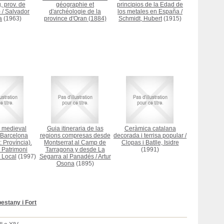
, prov. de
géographie et
principios de la Edad de
)
/
Salvador
d'archéologie de la
los metales en España
/
a
(1963)
province d'Oran
(1884)
Schmidt, Hubert
(1915)
 medieval
Guia itineraria de las
Ceràmica catalana
Barcelona
regions compresas desde
decorada i terrisa popular
/
 Província).
Montserrat al Camp de
Clopas i Batlle, Isidre
 Patrimoni
Tarragona y desde La
(1991)
 Local
(1997)
Segarra al Panadés
/
Artur
Osona
(1895)
estany i Fort