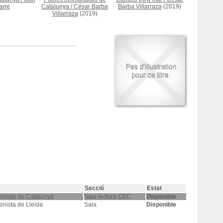
arre
Catalunya
/
César Barba
Barba Villarraza
(2019)
Villarraza
(2019)
Secció
Estat
onista de Catalunya
Sala lectura CEC
Disponible
onista de Lleida
Sala
Disponible