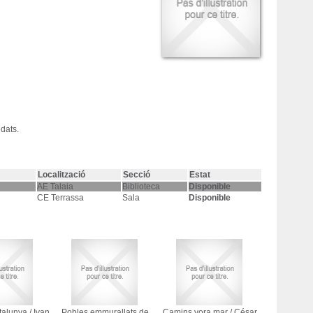
edats.
Localització
Secció
Estat
AE Talaia
Biblioteca
Disponible
CE Terrassa
Sala
Disponible
talunya
/
Ivan
Pobles emmurallats de
Camins vora mar
/
César