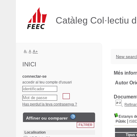
Catàleg Col·lectiu 
A-
A
A+
New searc
INICI
Més infor
connectar-se
accedir al teu compte d'usuari
Autor Ori
Documents
Has perdut la teva contrasenya ?
Refinar
Estanys d
Affiner ou comparer
Públic
ISB
Localisation
Tipus 