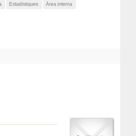
a
Estadístiques
Àrea interna