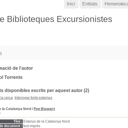
Inici
Entitats
Hemerotec
de Biblioteques Excursionistes
h
mació de l'autor
ol Torrents
 disponibles escrits per aquest autor (2)
 la cerca
Interrogar fonts externes
e la Catalunya Nord
/
Pep Bisquert
D
Títol :
Estanys de la Catalunya Nord
de document :
text imprès