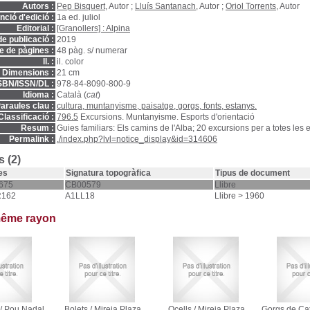
Autors :
Pep Bisquert
, Autor ;
Lluís Santanach
, Autor ;
Oriol Torrents
, Autor
ció d'edició :
1a ed. juliol
Editorial :
[Granollers] : Alpina
e publicació :
2019
 de pàgines :
48 pàg. s/ numerar
ll. :
il. color
Dimensions :
21 cm
SBN/ISSN/DL :
978-84-8090-800-9
Idioma :
Català (
cat
)
araules clau :
cultura, muntanyisme, paisatge, gorgs, fonts, estanys.
Classificació :
796.5
Excursions. Muntanyisme. Esports d'orientació
Resum :
Guies familiars: Els camins de l'Alba; 20 excursions per a totes les 
Permalink :
./index.php?lvl=notice_display&id=314606
 (2)
es
Signatura topogràfica
Tipus de document
675
CB00579
Llibre
R162
A1LL18
Llibre > 1960
même rayon
/
Pou Nadal
Bolets
/
Mireia Plaza
Ocells
/
Mireia Plaza
Gorgs de Ca