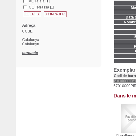
AE Talaia
[1]
CE Terrassa
[1]
Men
Data d
Nombre
Adreça
CCBE
I
Catalunya
Catalunya
P
contacte
Exemplars
Codi de barr
AET0000004
57010000PI
Dans le 
Papallones