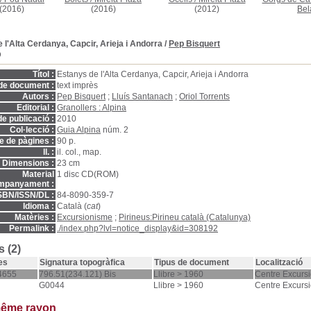
(2016)
(2016)
(2012)
Bel
 l'Alta Cerdanya, Capcir, Arieja i Andorra
/
Pep Bisquert
D
Títol :
Estanys de l'Alta Cerdanya, Capcir, Arieja i Andorra
de document :
text imprès
Autors :
Pep Bisquert
;
Lluís Santanach
;
Oriol Torrents
Editorial :
Granollers : Alpina
e publicació :
2010
Col·lecció :
Guia Alpina
núm. 2
 de pàgines :
90 p.
ll. :
il. col., map.
Dimensions :
23 cm
Material
1 disc CD(ROM)
mpanyament :
SBN/ISSN/DL :
84-8090-359-7
Idioma :
Català (
cat
)
Matèries :
Excursionisme
;
Pirineus:Pirineu català (Catalunya)
Permalink :
./index.php?lvl=notice_display&id=308192
 (2)
es
Signatura topogràfica
Tipus de document
Localització
4655
796.51(234.121) Bis
Llibre > 1960
Centre Excursi
G0044
Llibre > 1960
Centre Excursi
même rayon