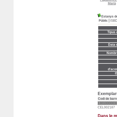
Marià
Estanys de
Públic
ISB
Tipus 
Data d
Nombre
d'aco
I
Exemplars
Codi de barr
1301000003
CEL002187
Dans le 