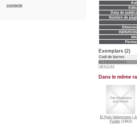
Aut
contacte
Edito
Data de publica
Nombre de pàgi
Dimensi
ISBN/ISSN
Idi
Permal
Exemplars (2)
Codi de barres
AET0000003661
UES1133
Dans le même r
El País Valenciano
/
J
Fuster
(1962)