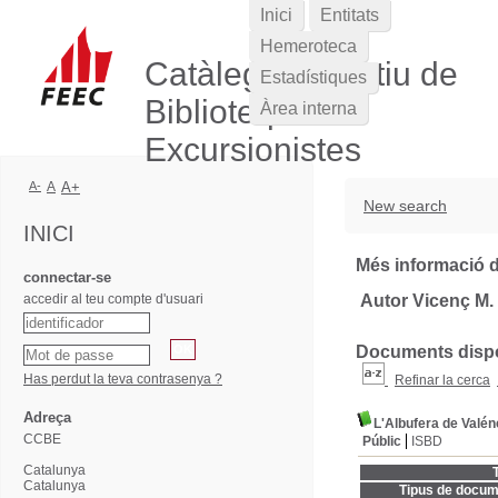
Inici
Entitats
Hemeroteca
Catàleg Col·lectiu de
Estadístiques
Biblioteques
Àrea interna
Excursionistes
A-
A
A+
New search
INICI
Més informació d
connectar-se
accedir al teu compte d'usuari
Autor Vicenç M. 
Documents dispon
Has perdut la teva contrasenya ?
Refinar la cerca
Adreça
L'Albufera de Valén
CCBE
Públic
ISBD
Catalunya
T
Catalunya
Tipus de docum