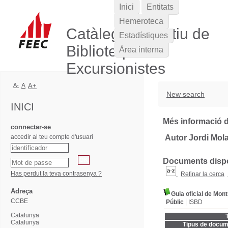
Inici
Entitats
Hemeroteca
Catàleg Col·lectiu de
Estadístiques
Biblioteques
Àrea interna
Excursionistes
A-
A
A+
New search
INICI
Més informació d
connectar-se
accedir al teu compte d'usuari
Autor Jordi Mola
Documents dispon
Has perdut la teva contrasenya ?
Refinar la cerca
Adreça
Guia oficial de Mon
CCBE
Públic
ISBD
Catalunya
T
Catalunya
Tipus de docum