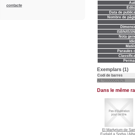
Aut
contacte
Edito
Data de publica
Nombre de pàgi
Dimensi
ISBN/ISSN
Nota gene
Idi
Matèr
Paraules c
Classifica
Permal
Exemplars (1)
Codi de barres
AET0000002826
Dans le même r
El Martyrium de San
Eudald a Sorba
/
Albe