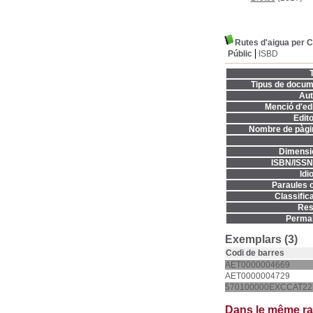
Rutes d'aigua per 
Públic
ISBD
T
Tipus de docum
Aut
Menció d'edi
Edito
Nombre de pàgi
Dimensi
ISBN/ISSN
Idi
Paraules c
Classifica
Res
Permal
Exemplars (3)
Codi de barres
AET0000004669
AET0000004729
570100000EXCCAT22
Dans le même r