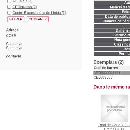
AE Talaia
[3]
Aut
CE Terrassa
[2]
Menció d'edi
Edito
Centre Excursionista de Lleida
[1]
Data de publica
Nombre de pàgi
Adreça
Dimensi
ISBN/ISSN
CCBE
Nota gene
Catalunya
Classifica
Catalunya
Res
Permal
contacte
Exemplars (2)
Codi de barres
AET0000004161
CEL003506
Dans le même r
Diari de Gaudí
/
Juli
Bretos
(2017)