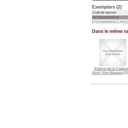
Exemplars (2)
Codi de barres
AET0000004674
570100000EXCCAT22
Dans le même r
Estanys de la Catalu
Nord
/
Pep Bisquert
(2