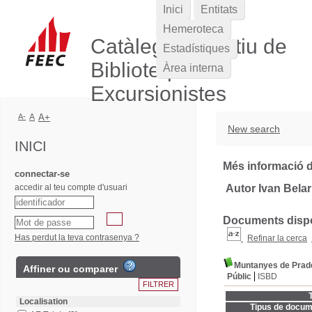
Inici
Entitats
Hemeroteca
Catàleg Col·lectiu de
Estadístiques
Biblioteques
Àrea interna
Excursionistes
A-
A
A+
New search
INICI
Més informació d
connectar-se
accedir al teu compte d'usuari
Autor Ivan Belar
Documents dispon
Has perdut la teva contrasenya ?
Refinar la cerca
Muntanyes de Prad
Affiner ou comparer
Públic
ISBD
T
Localisation
Tipus de docum