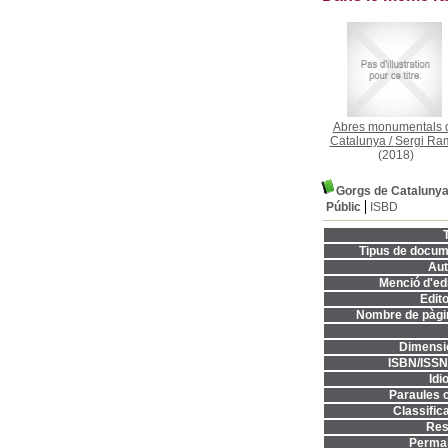
Abres monumentals 
Catalunya
/
Sergi Ra
(2018)
Gorgs de Cataluny
Públic
ISBD
T
Tipus de docum
Aut
Menció d'edi
Edito
Nombre de pàgi
Dimensi
ISBN/ISSN
Idi
Paraules c
Classifica
Res
Permal