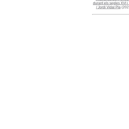
durant els segles XVI i 
/
Jordi Vidal Pla
(202