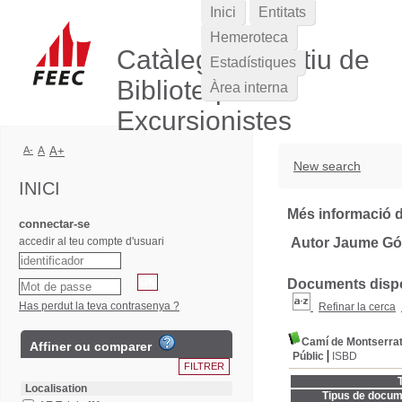
Inici
Entitats
Hemeroteca
Catàleg Col·lectiu de
Estadístiques
Biblioteques
Àrea interna
Excursionistes
A-
A
A+
New search
INICI
Més informació d
connectar-se
accedir al teu compte d'usuari
Autor Jaume Gó
Documents dispon
Has perdut la teva contrasenya ?
Refinar la cerca
Camí de Montserrat,
Affiner ou comparer
Públic
ISBD
T
Localisation
Tipus de docum