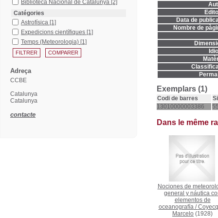
Biblioteca Nacional de Catalunya
[2]
Aut
Edito
Catégories
Data de publica
Astrofísica
[1]
Nombre de pàgi
Expedicions científiques
[1]
Temps (Meteorologia)
[1]
Dimensi
Idi
Matèr
Classifica
Adreça
Permal
CCBE
Exemplars (1)
Catalunya
Codi de barres
S
Catalunya
13010000003386
55
contacte
Dans le même r
Nociones de meteorol
general y náutica c
elementos de
oceanografía
/
Coyecq
Marcelo
(1928)