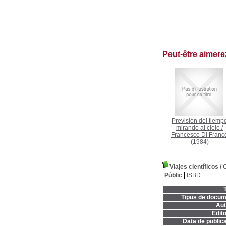
Peut-être aimer
Previsión del tiemp
mirando al cielo
/
Francesco Di Franc
(1984)
Viajes científicos
/
C
Públic
ISBD
T
Tipus de docum
Aut
Edito
Data de publica