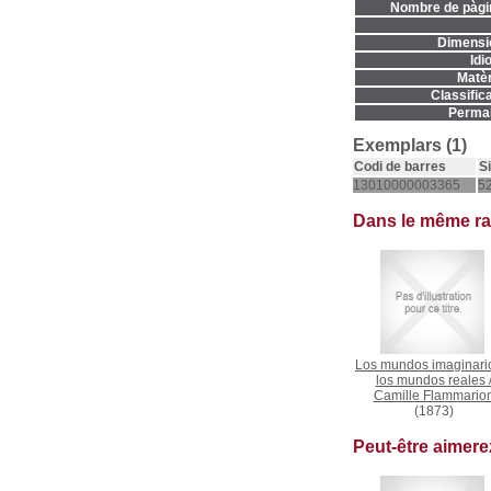
Nombre de pàgi
Dimensi
Idi
Matèr
Classifica
Permal
Exemplars (1)
Codi de barres
S
13010000003365
52
Dans le même r
Los mundos imaginari
los mundos reales
Camille Flammario
(1873)
Peut-être aimer