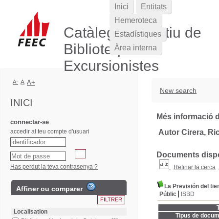
Inici
Entitats
Hemeroteca
Catàleg Col·lectiu de
Estadístiques
Biblioteques
Àrea interna
Excursionistes
A-
A
A+
New search
INICI
Més informació d
connectar-se
accedir al teu compte d'usuari
Autor Cirera, Ri
Documents dispon
Has perdut la teva contrasenya ?
Refinar la cerca
La Previsión del ti
Affiner ou comparer
Públic
ISBD
T
Localisation
Tipus de docum