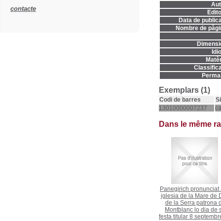
Aut
contacte
Edito
Data de publica
Nombre de pàgi
Dimensi
Idi
Matèr
Classifica
Permal
Exemplars (1)
Codi de barres
S
13010000007237
c
Dans le même r
Panegirich pronunciat 
iglesia de la Mare de
de la Serra patrona 
Montblanc lo dia de 
festa titular 8 septembr