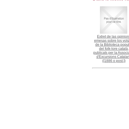
Extret de las opinio
emesas sobre los vol
de la Biblioteca popu
del folk-lore català,
publicats per la Associ
d'Excursions Catala
([1886 o post.])