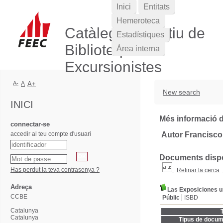
Inici
Entitats
Hemeroteca
Catàleg Col·lectiu de
Estadístiques
Biblioteques
Àrea interna
Excursionistes
A-
A
A+
New search
INICI
Més informació d
connectar-se
accedir al teu compte d'usuari
Autor Francisco
Documents dispon
Has perdut la teva contrasenya ?
Refinar la cerca
Adreça
Las Exposiciones un
CCBE
Públic
ISBD
Catalunya
T
Catalunya
Tipus de docum