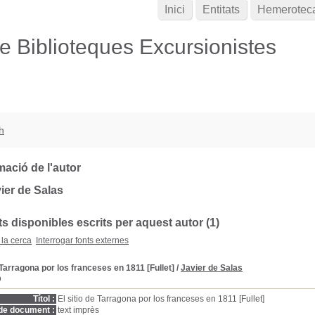
Inici
Entitats
Hemerotec
de Biblioteques Excursionistes
h
mació de l'autor
ier de Salas
 disponibles escrits per aquest autor (1)
 la cerca
Interrogar fonts externes
e Tarragona por los franceses en 1811 [Fullet]
/
Javier de Salas
D
Títol :
El sitio de Tarragona por los franceses en 1811 [Fullet]
de document :
text imprès