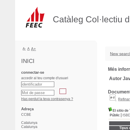
Catàleg Col·lectiu 
A-
A
A+
New searc
INICI
Més infor
connectar-se
accedir al teu compte d'usuari
Autor Jav
Documents
Has perdut la teva contrasenya ?
Refinar
Adreça
El sitio d
CCBE
Públic
ISB
Catalunya
Catalunya
Tipus 