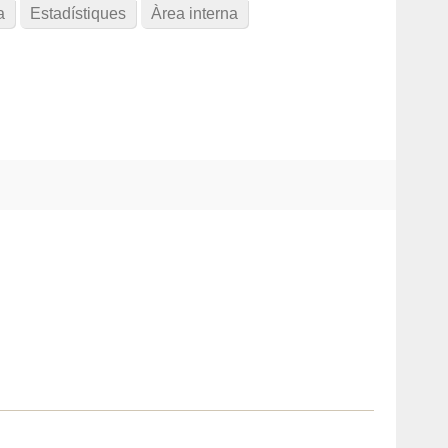
a
Estadístiques
Àrea interna