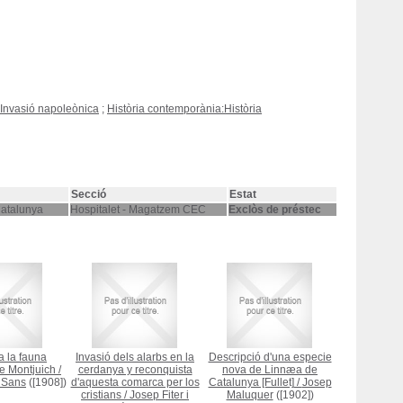
, Invasió napoleònica
;
Història contemporània:Història
Secció
Estat
Catalunya
Hospitalet - Magatzem CEC
Exclòs de préstec
a la fauna
Invasió dels alarbs en la
Descripció d'una especie
e Montjuich
/
cerdanya y reconquista
nova de Linnæa de
i Sans
([1908])
d'aquesta comarca per los
Catalunya [Fullet]
/
Josep
cristians
/
Josep Fiter i
Maluquer
([1902])