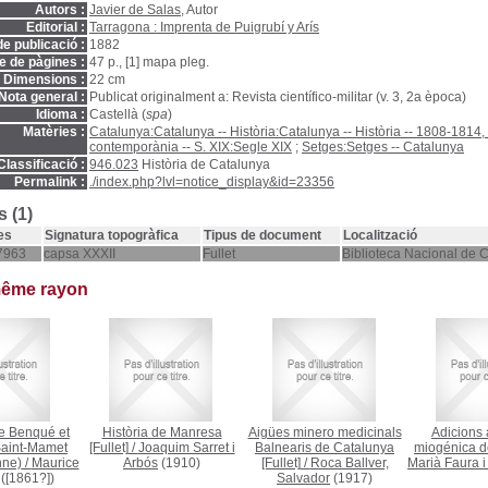
Autors :
Javier de Salas
, Autor
Editorial :
Tarragona : Imprenta de Puigrubí y Arís
e publicació :
1882
 de pàgines :
47 p., [1] mapa pleg.
Dimensions :
22 cm
Nota general :
Publicat originalment a: Revista científico-militar (v. 3, 2a època)
Idioma :
Castellà (
spa
)
Matèries :
Catalunya:Catalunya -- Història:Catalunya -- Història -- 1808-1814
contemporània -- S. XIX:Segle XIX
;
Setges:Setges -- Catalunya
Classificació :
946.023
Història de Catalunya
Permalink :
./index.php?lvl=notice_display&id=23356
 (1)
es
Signatura topogràfica
Tipus de document
Localització
7963
capsa XXXII
Fullet
Biblioteca Nacional de 
même rayon
e Benqué et
Història de Manresa
Aigües minero medicinals
Adicions 
Saint-Mamet
[Fullet]
/
Joaquim Sarret i
Balnearis de Catalunya
miogénica d
nne)
/
Maurice
Arbós
(1910)
[Fullet]
/
Roca Ballver,
Marià Faura 
([1861?])
Salvador
(1917)