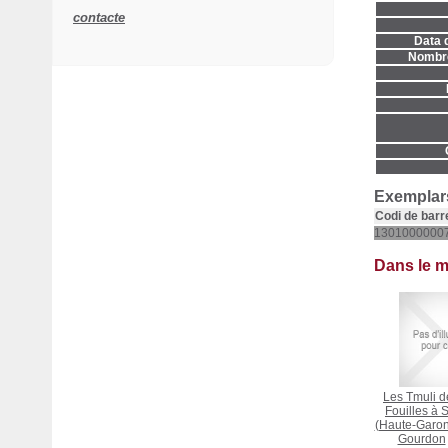
contacte
Data d
Nombre
Exemplars
Codi de barr
1301000000
Dans le 
Les Tmuli d
Fouilles à 
(Haute-Garo
Gourdon