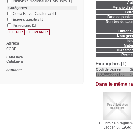
Biblioteca Nacional de Catalunya
[1]
Aut
Menció d'edi
Catégories
Edito
Costa Brava (Catalunya)
[1]
Data de publica
Esports aquàtics
[1]
Nombre de pàgi
Piragüisme
[1]
Dimensi
Nota gene
Idi
Adreça
Matèr
CCBE
Classifica
Permal
Catalunya
Catalunya
Exemplars (1)
Codi de barres
S
contacte
13010000013162
79
Dans le même r
Tu libro de piragüism
Jagger, B.
(1966)