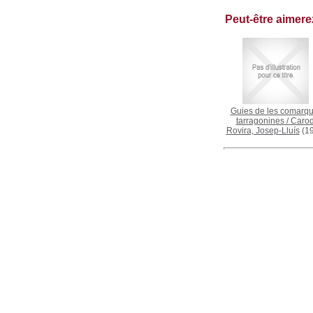
Peut-être aimer
Guies de les comarq
tarragonines
/
Carod
Rovira, Josep-Lluís
(19