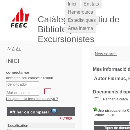
Inici
Entitats
Hemeroteca
Catàleg Col·lectiu de
Estadístiques
Biblioteques
Àrea interna
Excursionistes
A-
A
A+
New search
INICI
Més informació d
connectar-se
accedir al teu compte d'usuari
Autor Fidrmuc, 
Documents dispon
Has perdut la teva contrasenya ?
Refinar la cerca
Una piragua en la 
Affiner ou comparer
Públic
ISBD
T
Localisation
Tipus de docum