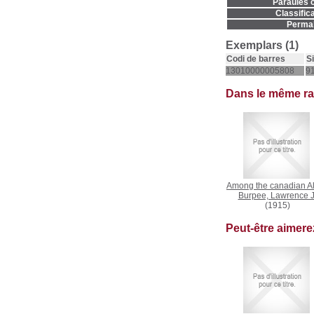
Paraules c
Classifica
Permal
Exemplars (1)
Codi de barres
S
13010000005808
91
Dans le même r
Among the canadian A
Burpee, Lawrence J
(1915)
Peut-être aimer