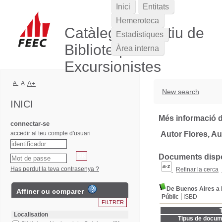
Inici
Entitats
Hemeroteca
Catàleg Col·lectiu de
Estadístiques
Biblioteques
Àrea interna
Excursionistes
A-
A
A+
New search
INICI
Més informació d
connectar-se
accedir al teu compte d'usuari
Autor Flores, A
Documents dispon
Has perdut la teva contrasenya ?
Refinar la cerca
De Buenos Aires a 
Affiner ou comparer
Públic
ISBD
T
Localisation
Tipus de docum