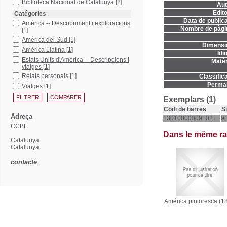
Biblioteca Nacional de Catalunya
[2]
Aut
Edito
Catégories
Data de publica
Amèrica -- Descobriment i exploracions
Nombre de pàgi
[1]
Amèrica del Sud
[1]
Dimensi
Amèrica Llatina
[1]
Idi
Estats Units d'Amèrica -- Descripcions i
Matèr
viatges
[1]
Relats personals
[1]
Classifica
Permal
Viatges
[1]
Exemplars (1)
Codi de barres
S
Adreça
13010000009102
91
CCBE
Dans le même r
Catalunya
Catalunya
contacte
América pintoresca
(18