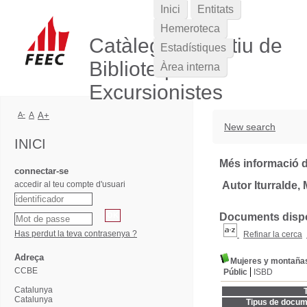
Inici
Entitats
Hemeroteca
Catàleg Col·lectiu de
Estadístiques
Biblioteques
Àrea interna
Excursionistes
A-
A
A+
New search
INICI
Més informació d
connectar-se
accedir al teu compte d'usuari
Autor Iturralde, 
Documents dispon
Has perdut la teva contrasenya ?
Refinar la cerca
Adreça
Mujeres y montaña
CCBE
Públic
ISBD
Catalunya
T
Catalunya
Tipus de docum