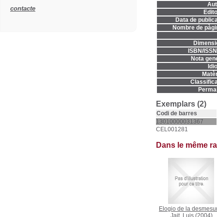
Aut
contacte
Edito
Data de publica
Nombre de pàgi
Dimensi
ISBN/ISSN
Nota gene
Idi
Matèr
Classifica
Permal
Exemplars (2)
Codi de barres
13010000031367
CEL001281
Dans le même r
Elogio de la desmesu
Jait, Luis
(2004)