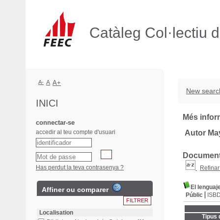
Catàleg Col·lectiu 
A-
A
A+
New searc
INICI
Més infor
connectar-se
accedir al teu compte d'usuari
Autor Ma
Documents
Has perdut la teva contrasenya ?
Refinar
El lenguaje
Affiner ou comparer
Públic
ISB
Localisation
Tipus 