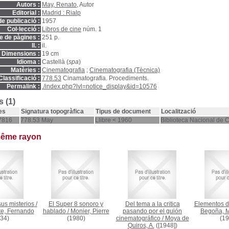
Autors :
May, Renato
, Autor
Editorial :
Madrid : Rialp
e publicació :
1957
Col·lecció :
Libros de cine
núm. 1
 de pàgines :
251 p.
ll. :
il.
Dimensions :
19 cm
Idioma :
Castellà (
spa
)
Matèries :
Cinematografia
;
Cinematografia (Tècnica)
Classificació :
778.53
Cinamatografia. Procediments.
Permalink :
./index.php?lvl=notice_display&id=10576
 (1)
es
Signatura topogràfica
Tipus de document
Localització
7816
778.53 May
Llibre < 1960
Biblioteca Nacional de 
même rayon
us misterios
/
El Super 8 sonoro y
Del tema a la critica
Elementos de
e, Fernando
hablado
/
Monier, Pierre
pasando por el guión
Begoña, M
34)
(1980)
cinematográfico
/
Moya de
(19
Quiros, A.
([1948])