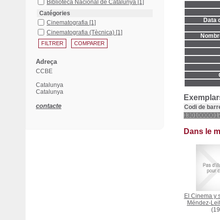
Biblioteca Nacional de Catalunya
[1]
Catégories
Data d
Cinematografia
[1]
Cinematografia (Tècnica)
[1]
Nombre
Adreça
CCBE
Catalunya
Catalunya
Exemplars
contacte
Codi de barr
1301000001
Dans le 
El Cinema y s
Méndez-Leit
(19