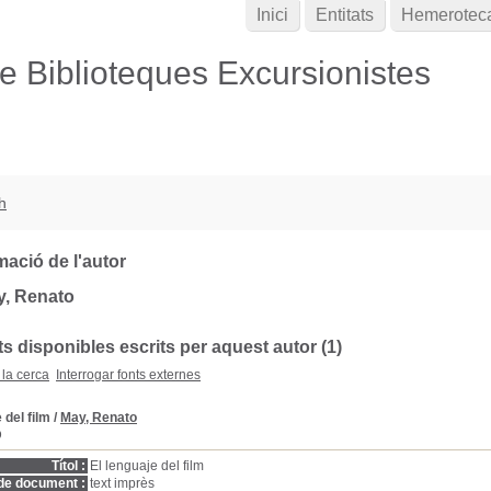
Inici
Entitats
Hemerotec
de Biblioteques Excursionistes
h
mació de l'autor
y, Renato
 disponibles escrits per aquest autor (1)
 la cerca
Interrogar fonts externes
 del film
/
May, Renato
D
Títol :
El lenguaje del film
de document :
text imprès