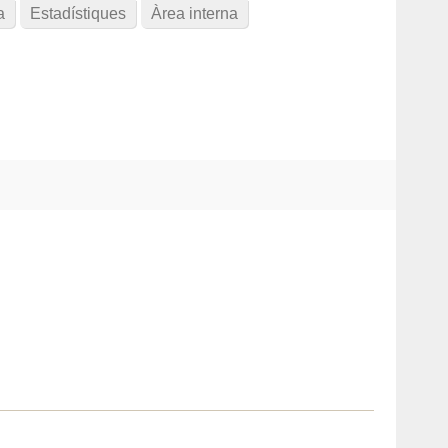
a
Estadístiques
Àrea interna