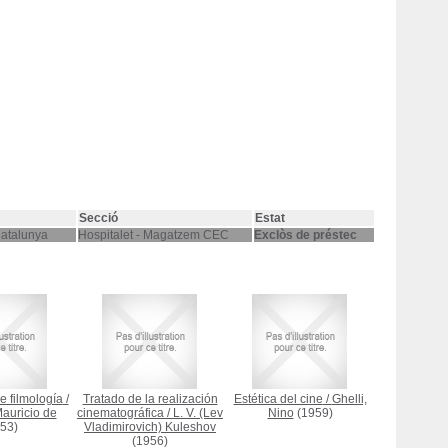
Secció
Estat
Catalunya
Hospitalet - Magatzem CEC
Exclòs de préstec
 filmología
/
Tratado de la realización
Estética del cine
/
Ghelli,
auricio de
cinematográfica
/
L. V. (Lev
Nino
(1959)
53)
Vladimirovich) Kuleshov
(1956)