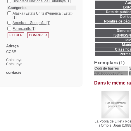
Biblioteca Nacional de Catalunya
[1]
Aut
Edito
Catégories
Data de publica
Alaska (Estats Units d'Amèrica : Estat)
Col·lec
[1]
Nombre de pàgi
Amèrica -- Geografia
[1]
Ferrocarrils
[1]
Dimensi
ISBN/ISSN
Idi
Matèr
Adreça
Classifica
CCBE
Permal
Catalunya
Exemplars (1)
Catalunya
Codi de barres
S
contacte
13010000023841
F
Dans le même r
La Pobla de Lillet
/
Ros
i Orriols, Joan
(1988