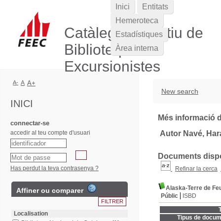
Inici
Entitats
Hemeroteca
Catàleg Col·lectiu de
Estadístiques
Biblioteques
Àrea interna
Excursionistes
A-
A
A+
New search
INICI
Més informació d
connectar-se
accedir al teu compte d'usuari
Autor Navé, Har
Documents dispon
Has perdut la teva contrasenya ?
Refinar la cerca
Alaska-Terre de Fe
Affiner ou comparer
Públic
ISBD
T
Localisation
Tipus de docum