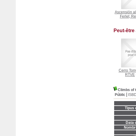
Ascensión a
Ferlet, R
Peut-être
Cerro Torr
RTVE
Climbs of 
Públic
ISB
Tipus 
Data d
Nombre