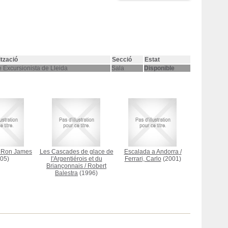
ització
Secció
Estat
 Excursionista de Lleida
Sala
Disponible
/
Ron James
Les Cascades de glace de
Escalada a Andorra
/
05)
l'Argentiérois et du
Ferrari, Carlo
(2001)
Briançonnais
/
Robert
Balestra
(1996)