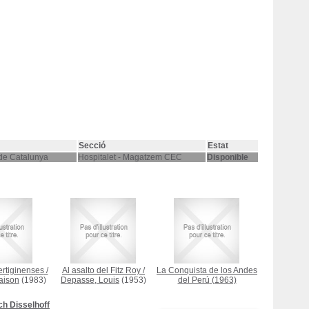
Secció
Estat
 de Catalunya
Hospitalet - Magatzem CEC
Disponible
rtiginenses
/
Al asalto del Fitz Roy
/
La Conquista de los Andes
aison
(1983)
Depasse, Louis
(1953)
del Perú
(1963)
ch Disselhoff