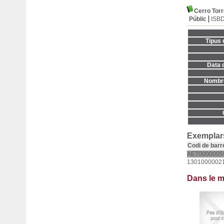
Cerro Torr
Públic
ISB
Tipus 
Data d
Nombre
Exemplars
Codi de barr
AET0000005
1301000002
Dans le 