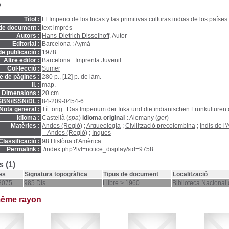
D
Títol :
El Imperio de los Incas y las primitivas culturas indias de los paíse
de document :
text imprès
Autors :
Hans-Dietrich Disselhoff
, Autor
Editorial :
Barcelona : Aymà
e publicació :
1978
Altre editor :
Barcelona : Imprenta Juvenil
Col·lecció :
Sumer
 de pàgines :
280 p., [12] p. de làm.
ll. :
map.
Dimensions :
20 cm
SBN/ISSN/DL :
84-209-0454-6
Nota general :
Tít. orig.: Das Imperium der Inka und die indianischen Frünkulture
Idioma :
Castellà (
spa
)
Idioma original :
Alemany (
ger
)
Matèries :
Andes (Regió)
;
Arqueologia
;
Civilització precolombina
;
Indis de l
-- Andes (Regió)
;
Inques
Classificació :
98
Història d'Amèrica
Permalink :
./index.php?lvl=notice_display&id=9758
 (1)
es
Signatura topogràfica
Tipus de document
Localització
8075
985 Dis
Llibre > 1960
Biblioteca Nacional
même rayon