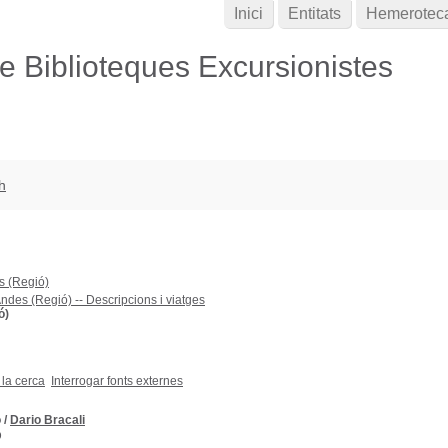
Inici
Entitats
Hemerotec
de Biblioteques Excursionistes
h
s (Regió)
ndes (Regió) -- Descripcions i viatges
ó)
 la cerca
Interrogar fonts externes
o
/
Dario Bracali
D