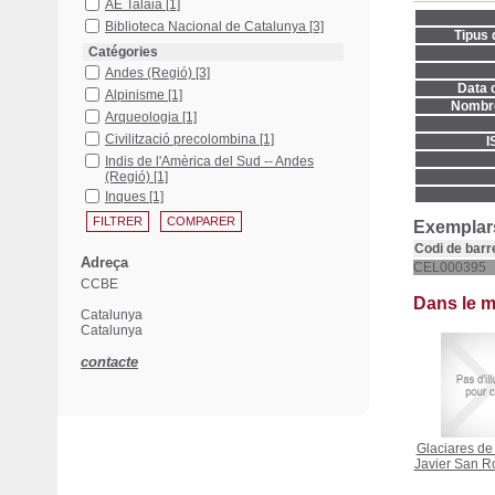
AE Talaia
[1]
Biblioteca Nacional de Catalunya
[3]
Tipus 
Catégories
Andes (Regió)
[3]
Data d
Alpinisme
[1]
Nombre
Arqueologia
[1]
Civilització precolombina
[1]
I
Indis de l'Amèrica del Sud -- Andes
(Regió)
[1]
Inques
[1]
Exemplars
Codi de barr
Adreça
CEL000395
CCBE
Dans le 
Catalunya
Catalunya
contacte
Glaciares de 
Javier San 