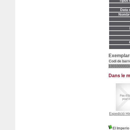
Tipus 
Data d
Nombre
Exemplars
Codi de barr
1301000003
Dans le 
Expedició Hi
El Imperio