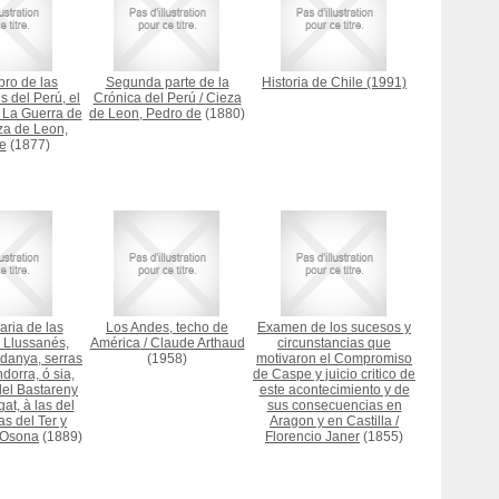
bro de las
Segunda parte de la
Historia de Chile
(1991)
s del Perú, el
Crónica del Perú
/
Cieza
 La Guerra de
de Leon, Pedro de
(1880)
za de Leon,
e
(1877)
aria de las
Los Andes, techo de
Examen de los sucesos y
 Llussanés,
América
/
Claude Arthaud
circunstancias que
danya, serras
(1958)
motivaron el Compromiso
dorra, ó sia,
de Caspe y juicio critico de
del Bastareny
este acontecimiento y de
at, à las del
sus consecuencias en
as del Ter y
Aragon y en Castilla
/
 Osona
(1889)
Florencio Janer
(1855)