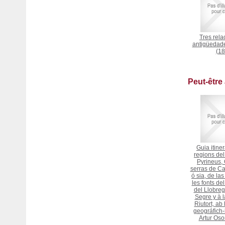
Tres rela
antigüedad
(18
Peut-être
Guia itiner
regions del
Pyrineus,
serras de Ca
ó sia, de la
les fonts de
del Llobrega
Segre y à l
Riutort, ab
geográfich-h
Artur Os