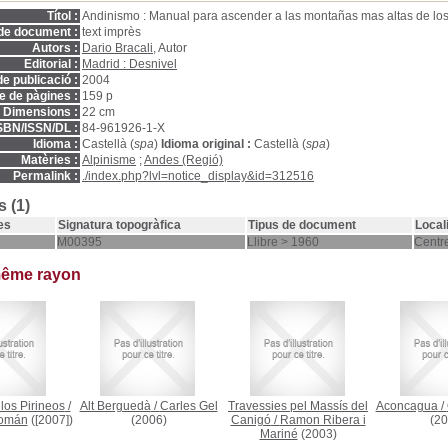
Títol :
Andinismo : Manual para ascender a las montañas mas altas de lo
de document :
text imprès
Autors :
Dario Bracali
, Autor
Editorial :
Madrid : Desnivel
e publicació :
2004
 de pàgines :
159 p
Dimensions :
22 cm
SBN/ISSN/DL :
84-961926-1-X
Idioma :
Castellà (
spa
)
Idioma original :
Castellà (
spa
)
Matèries :
Alpinisme
;
Andes (Regió)
Permalink :
./index.php?lvl=notice_display&id=312516
 (1)
es
Signatura topogràfica
Tipus de document
Local
M00395
Llibre > 1960
Centre
même rayon
los Pirineos
/
Alt Berguedà
/
Carles Gel
Travessies pel Massís del
Aconcagua
/
Román
([2007])
(2006)
Canigó
/
Ramon Ribera i
(20
Mariné
(2003)