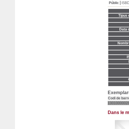
Públic
ISB
Tipus 
Data d
Nombre
I
Exemplars
Codi de barr
1301000002
Dans le 