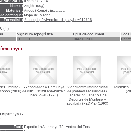
SBN/ISSN/DL :
0-952358-20-4
Idioma :
Anglès (
eng
)
Matèries :
Andes (Regió)
;
Escalada
de contingut :
Mapa de la zona
Permalink :
./index.php?lvl=notice_display&id=312616
 (1)
es
Signatura topogràfica
Tipus de document
Local
EC00191
Llibre > 1960
Centre
même rayon
rt Climbing
/
55 escalades a Catalunya
IV encuentro internacional
Dolomites
gsopon
(2008)
de dificultat mitjana-baixa
/
de jovenes escaladores
/
(20
Joan Jover
(1991)
Federación Española de
Deportes de Montaña y
Escalada (FEDME)
(1993)
n Alpamayo 72
D
Títol :
Expedición Alpamayo 72 : Andes del Perú