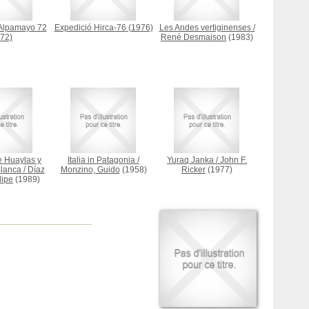
Alpamayo 72
Expedició Hirca-76
(1976)
Les Andes vertiginenses
/
72)
René Desmaison
(1983)
e Huaylas y
Italia in Patagonia
/
Yuraq Janka
/
John F.
Blanca
/
Díaz
Monzino, Guido
(1958)
Ricker
(1977)
lipe
(1989)