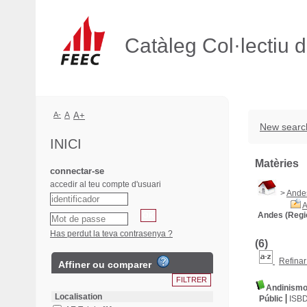
Catàleg Col·lectiu 
A-
A
A+
New searc
INICI
Matèries
connectar-se
accedir al teu compte d'usuari
>
Ande
A
Andes (Regi
Has perdut la teva contrasenya ?
(6)
Refinar
Affiner ou comparer
Andinism
Localisation
Públic
ISB