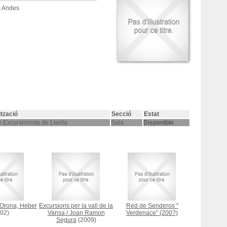
s Andes
ització
Secció
Estat
 Excursionista de Lleida
Sala
Disponible
Orona, Heber
Excursions per la vall de la
Red de Senderos "
02)
Vansa
/
Joan Ramon
Verdenace"
(200?)
Segura
(2009)