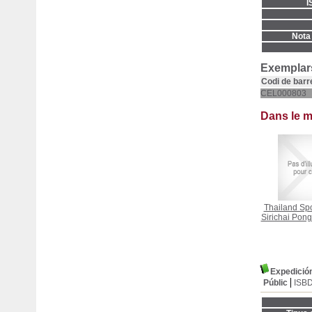
I
Nota 
Exemplars
Codi de barr
CEL000803
Dans le 
Thailand Spo
Sirichai Pon
Expedició
Públic
ISB