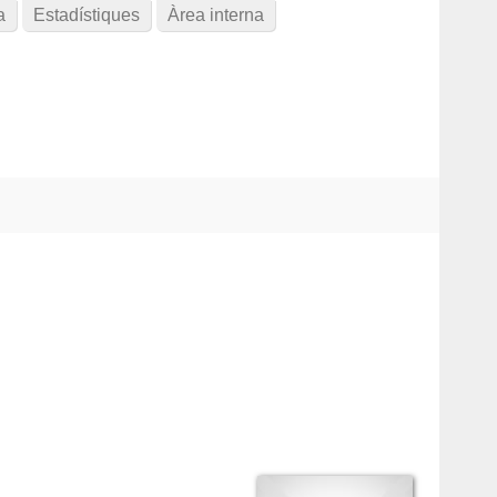
a
Estadístiques
Àrea interna