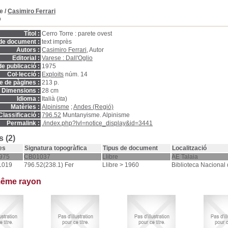
e
/
Casimiro Ferrari
D
Títol :
Cerro Torre : parete ovest
de document :
text imprès
Autors :
Casimiro Ferrari
, Autor
Editorial :
Varese : Dall'Oglio
e publicació :
1975
Col·lecció :
Exploits
núm. 14
 de pàgines :
213 p.
Dimensions :
28 cm
Idioma :
Italià (
ita
)
Matèries :
Alpinisme
;
Andes (Regió)
Classificació :
796.52
Muntanyisme. Alpinisme
Permalink :
./index.php?lvl=notice_display&id=3441
 (2)
es
Signatura topogràfica
Tipus de document
Localització
975
CB01037
Llibre
AE Talaia
1019
796.52(238.1) Fer
Llibre > 1960
Biblioteca Nacional
même rayon