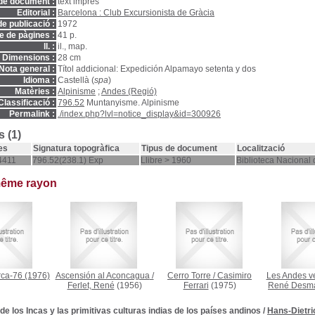
de document :
text imprès
Editorial :
Barcelona : Club Excursionista de Gràcia
e publicació :
1972
 de pàgines :
41 p.
ll. :
il., map.
Dimensions :
28 cm
Nota general :
Títol addicional: Expedición Alpamayo setenta y dos
Idioma :
Castellà (
spa
)
Matèries :
Alpinisme
;
Andes (Regió)
Classificació :
796.52
Muntanyisme. Alpinisme
Permalink :
./index.php?lvl=notice_display&id=300926
 (1)
es
Signatura topogràfica
Tipus de document
Localització
4411
796.52(238.1) Exp
Llibre > 1960
Biblioteca Nacional
même rayon
rca-76
(1976)
Ascensión al Aconcagua
/
Cerro Torre
/
Casimiro
Les Andes ve
Ferlet, René
(1956)
Ferrari
(1975)
René Desm
 de los Incas y las primitivas culturas indias de los países andinos
/
Hans-Dietri