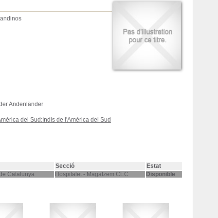
s andinos
n der Andenländer
'Amèrica del Sud:Indis de l'Amèrica del Sud
Secció
Estat
 de Catalunya
Hospitalet - Magatzem CEC
Disponible