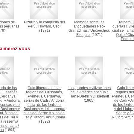
ciones de
Pizarro y la conquista del
Memoria sobre las
Tercero li
es peruanas
Perú
/
Howard, Cecil
antigüedades Neo-
guerras civile
79)
(1971)
Granadinas
/
Uricoechea,
cual se llama
Ezequiel
(1971)
Quito
/
Cie
Pedro d
 aimerez-vous
aria de las
Guia itineraria de las
Las grandes civilizaciones
Guia itiner
 Llussanés,
regions del Llussanés,
de la América antigua
/
regions del
 Cerdanya,
Pyrineus, Cerdanya,
Hans-Dietrich Disselhoff
Pyrineus, Cer
dí y Andorra,
serras de Cadí y Andorra,
(1965)
de Cadí y An
s concas y de
ó sia, de las fonts del
de les fonts 
l Bastareny y
Bastareny y del Llobregat
y del Llobreg
t, à las del
a las del Segre y a las del
Segre y à l
as del Ter y
Ter y Riutort
/
Artur Osona
Riutort
/
Artur
 la ressenya
(1892)
istórica ...
/
ona
(1894)