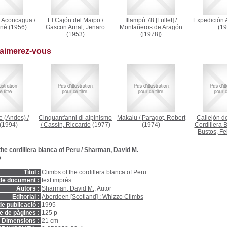
l Aconcagua
/
El Cajón del Maipo
/
Illampú 78 [Fullet]
/
Expedición 
ené
(1956)
Gascon Arnal, Jenaro
Montañeros de Aragón
(19
(1953)
([1978])
 aimerez-vous
e (Andes)
/
Cinquant'anni di alpinismo
Makalu
/
Paragot, Robert
Callejón d
(1994)
/
Cassin, Riccardo
(1977)
(1974)
Cordillera 
Bustos, Fe
the cordillera blanca of Peru
/
Sharman, David M.
D
Títol :
Climbs of the cordillera blanca of Peru
de document :
text imprès
Autors :
Sharman, David M.
, Autor
Editorial :
Aberdeen [Scotland] : Whizzo Climbs
e publicació :
1995
 de pàgines :
125 p
Dimensions :
21 cm