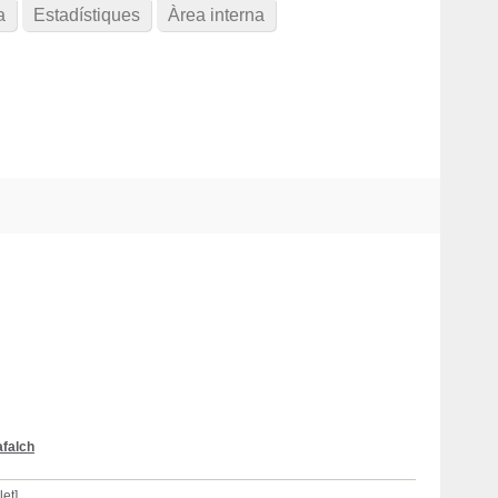
a
Estadístiques
Àrea interna
afalch
et]