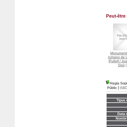
Peut-être
Monumento
romano de L
[Fullet]
/
Joa
Sisó
(
Hagia Sop
Públic
ISB
Tipus 
Data d
Nombre