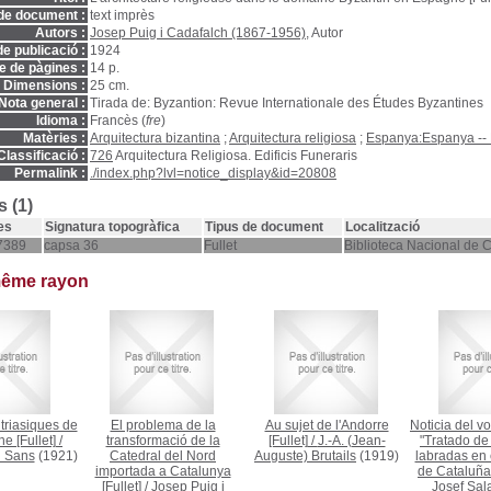
de document :
text imprès
Autors :
Josep Puig i Cadafalch (1867-1956)
, Autor
e publicació :
1924
 de pàgines :
14 p.
Dimensions :
25 cm.
Nota general :
Tirada de: Byzantion: Revue Internationale des Études Byzantines
Idioma :
Francès (
fre
)
Matèries :
Arquitectura bizantina
;
Arquitectura religiosa
;
Espanya:Espanya -- 
Classificació :
726
Arquitectura Religiosa. Edificis Funeraris
Permalink :
./index.php?lvl=notice_display&id=20808
 (1)
es
Signatura topogràfica
Tipus de document
Localització
7389
capsa 36
Fullet
Biblioteca Nacional de 
même rayon
triasiques de
El problema de la
Au sujet de l'Andorre
Noticia del vo
e [Fullet]
/
transformació de la
[Fullet]
/
J.-A. (Jean-
"Tratado de
i Sans
(1921)
Catedral del Nord
Auguste) Brutails
(1919)
labradas en 
importada a Catalunya
de Cataluña 
[Fullet]
/
Josep Puig i
Josef Salat