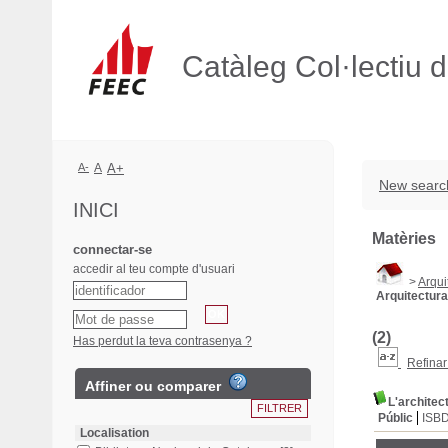
Catàleg Col·lectiu 
A-
A
A+
New searc
INICI
Matèries
connectar-se
accedir al teu compte d'usuari
>
Arqui
Arquitectura
(2)
Has perdut la teva contrasenya ?
Refinar
Affiner ou comparer
L'architec
Públic
ISB
Localisation