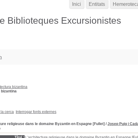
Inici
Entitats
Hemerotec
de Biblioteques Excursionistes
h
tectura bizantina
 bizantina
 la cerca
Interrogar fonts externes
ture religieuse dans le domaine Byzantin en Espagne [Fullet]
/
Josep Puig i Cad
D
Títol :
L'architecture religieuse dans le domaine Byzantin en Espagne [Full