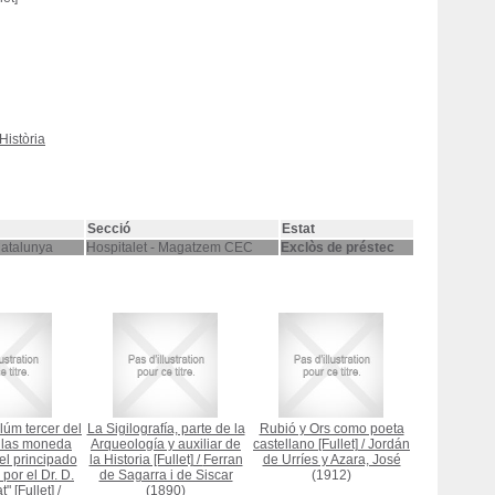
Història
Secció
Estat
Catalunya
Hospitalet - Magatzem CEC
Exclòs de préstec
lúm tercer del
La Sigilografía, parte de la
Rubió y Ors como poeta
 las moneda
Arqueología y auxiliar de
castellano [Fullet]
/
Jordán
el principado
la Historia [Fullet]
/
Ferran
de Urríes y Azara, José
por el Dr. D.
de Sagarra i de Siscar
(1912)
" [Fullet]
/
(1890)