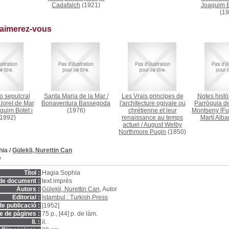
Cadafalch
(1921)
Joaquim Bo
(19
 aimerez-vous
 sepulcral
Santa Maria de la Mar
/
Les Vrais principes de
Notes histò
loret de Mar
Bonaventura Bassegoda
l'architecture ogivale ou
Parròquia de
quim Botet i
(1976)
chrétienne et leur
Montseny [Ful
1892)
renaissance au temps
Martí Alba
actuel
/
August Welby
Northmore Pugin
(1850)
hia
/
Gülekli, Nurettin Can
D
Títol :
Hagia Sophia
de document :
text imprès
Autors :
Gülekli, Nurettin Can
, Autor
Editorial :
Istambul : Turkish Press
e publicació :
[1952]
 de pàgines :
75 p., [44] p. de làm.
ll. :
il.