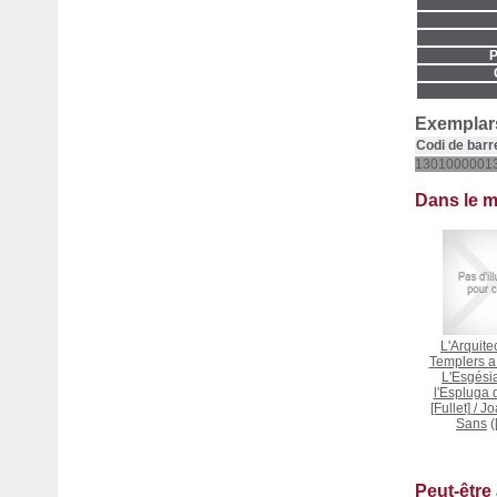
P
Exemplars
Codi de barr
1301000001
Dans le 
L'Arquite
Templers a
L'Esgésia
l'Espluga 
[Fullet]
/
Jo
Sans
(
Peut-être