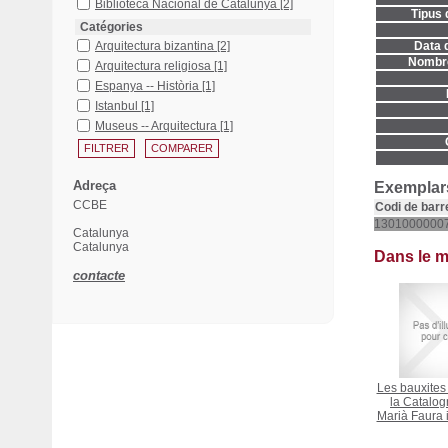
Biblioteca Nacional de Catalunya
[2]
Tipus 
Catégories
Arquitectura bizantina
[2]
Data d
Nombre
Arquitectura religiosa
[1]
Espanya -- Història
[1]
Istanbul
[1]
Museus -- Arquitectura
[1]
Adreça
Exemplars
CCBE
Codi de barr
1301000000
Catalunya
Catalunya
Dans le 
contacte
Les bauxites 
la Catalogn
Marià Faura 