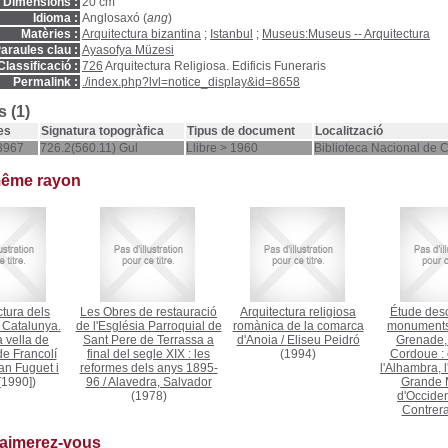
Dimensions :
20 cm
Idioma :
Anglosaxó (
ang
)
Matèries :
Arquitectura bizantina
;
Istanbul
;
Museus:Museus -- Arquitectura
araules clau :
Ayasofya Müzesi
Classificació :
726
Arquitectura Religiosa. Edificis Funeraris
Permalink :
./index.php?lvl=notice_display&id=8658
 (1)
es
Signatura topogràfica
Tipus de document
Localització
3967
726.2(560.11) Gul
Llibre > 1960
Biblioteca Nacional de 
même rayon
ctura dels
Les Obres de restauració
Arquitectura religiosa
Étude desc
 Catalunya.
de l'Església Parroquial de
romànica de la comarca
monuments
 vella de
Sant Pere de Terrassa a
d'Anoia
/
Eliseu Peidró
Grenade, 
de Francolí
final del segle XIX : les
(1994)
Cordoue : c
an Fuguet i
reformes dels anys 1895-
l'Alhambra, l
[1990])
96
/
Alavedra, Salvador
Grande 
(1978)
d'Occide
Contrer
 aimerez-vous