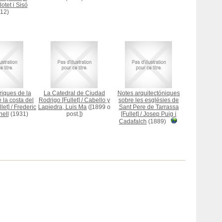
tet i Sisó
12)
riques de la
La Catedral de Ciudad
Notes arquitectóniques
 la costa del
Rodrigo [Fullet]
/
Cabello y
sobre les esglésies de
let]
/
Frederic
Lapiedra, Luis Ma
([1899 o
Sant Pere de Tarrassa
nell
(1931)
post.])
[Fullet]
/
Josep Puig i
Cadafalch
(1889)