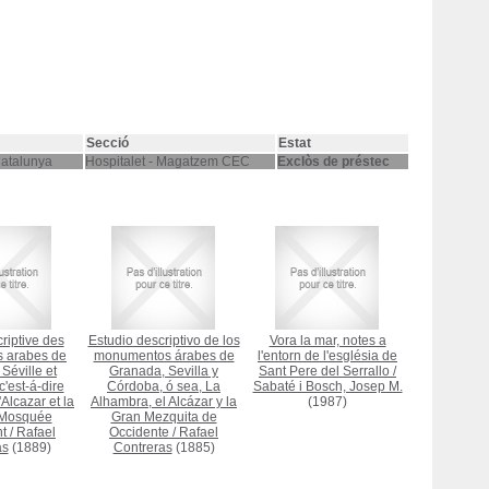
Secció
Estat
Catalunya
Hospitalet - Magatzem CEC
Exclòs de préstec
riptive des
Estudio descriptivo de los
Vora la mar, notes a
 arabes de
monumentos árabes de
l'entorn de l'església de
Séville et
Granada, Sevilla y
Sant Pere del Serrallo
/
'est-á-dire
Córdoba, ó sea, La
Sabaté i Bosch, Josep M.
'Alcazar et la
Alhambra, el Alcázar y la
(1987)
Mosquée
Gran Mezquita de
nt
/
Rafael
Occidente
/
Rafael
as
(1889)
Contreras
(1885)