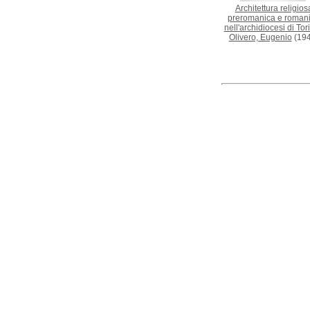
Architettura religios
preromanica e roman
nell'archidiocesi di Tor
Olivero, Eugenio
(194