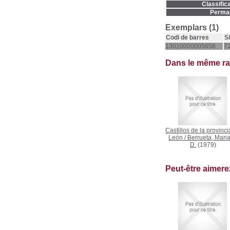
Classifica
Permal
Exemplars (1)
Codi de barres
S
13010000005656
72
Dans le même r
Castillos de la provinci
León
/
Berrueta, Mari
D.
(1979)
Peut-être aimer