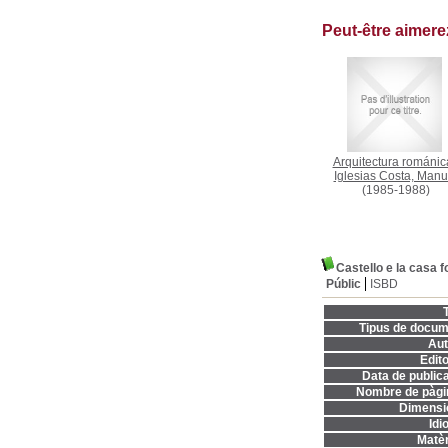
Peut-être aimer
Arquitectura románic
Iglesias Costa, Manu
(1985-1988)
Castello e la casa fo
Públic
ISBD
T
Tipus de docum
Aut
Edito
Data de publica
Nombre de pàgi
Dimensi
Idi
Matèr