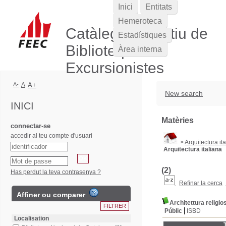
Inici
Entitats
Hemeroteca
Catàleg Col·lectiu de
Estadístiques
Biblioteques
Àrea interna
Excursionistes
A-
A
A+
New search
INICI
Matèries
connectar-se
accedir al teu compte d'usuari
>
Arquitectura it
Arquitectura italiana
(2)
Has perdut la teva contrasenya ?
Refinar la cerca
Affiner ou comparer
Architettura religi
Públic
ISBD
Localisation
T