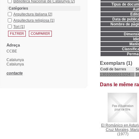
Biblioteca Nacional de Catalunya
[2]
Tipus de docum
Catégories
Aut
Arquitectura italiana
[2]
Edito
Data de publica
Arquitectura religiosa
[1]
Nombre de pàgi
Tori
[1]
Dimensi
Idi
Matèr
Adreça
Classifica
CCBE
Permal
Catalunya
Exemplars (1)
Catalunya
Codi de barres
S
contacte
13010000013224
72
Dans le même r
El Románico en Asturi
Cruz Morales, Mari
(1977)