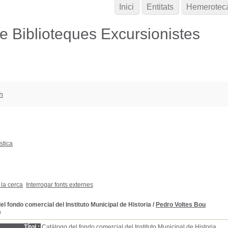
Inici
Entitats
Hemerotec
de Biblioteques Excursionistes
h
stica
 la cerca
Interrogar fonts externes
el fondo comercial del Instituto Municipal de Historia
/
Pedro Voltes Bou
D
Títol :
Catálogo del fondo comercial del Instituto Municipal de Historia