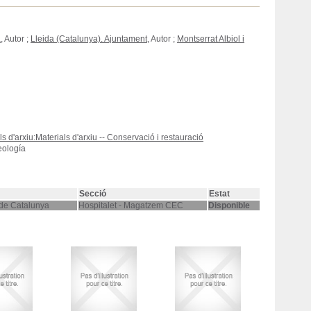
a
, Autor ;
Lleida (Catalunya). Ajuntament
, Autor ;
Montserrat Albiol i
ls d'arxiu:Materials d'arxiu -- Conservació i restauració
eología
Secció
Estat
 de Catalunya
Hospitalet - Magatzem CEC
Disponible