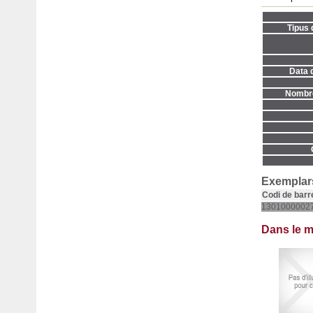
Tipus 
Data d
Nombre
Exemplars
Codi de barr
1301000002
Dans le 