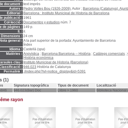
de document :
text imprès
Autors :
Pedro Voltes Bou (1926-2009)
, Autor ;
Barcelona (Catalunya). Ajun
Editorial :
Barcelona : Instituto Municipal de Historia de Barcelona
e publicació :
1961
Col·lecció :
Documentos y estudios
núm. 7
 de pàgines :
149 p.
ll. :
il.
Dimensions :
24 cm
Nota general :
A la part superior de la portada: Ayuntamiento de Barcelona
Índex
Idioma :
Castellà (
spa
)
Matèries :
Arxivística
;
Barcelona:Barcelona -- Història
;
Catàlegs comercials
;
Història econòmica
araules clau :
Instituto Municipal de Historia (Barcelona)
Classificació :
946.023
Història de Catalunya
Permalink :
./index.php?lvl=notice_display&id=5391
 (1)
es
Signatura topogràfica
Tipus de document
Localització
6846
946.023(Bar) Doc
Llibre > 1960
Biblioteca Nacional
même rayon