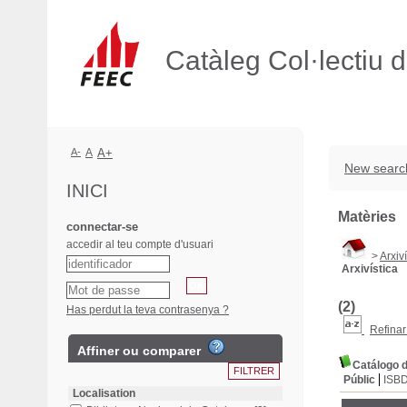
Catàleg Col·lectiu 
A-
A
A+
New searc
INICI
Matèries
connectar-se
accedir al teu compte d'usuari
>
Arxiví
Arxivística
(2)
Has perdut la teva contrasenya ?
Refinar
Affiner ou comparer
Catálogo d
Públic
ISB
Localisation