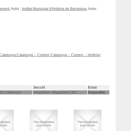
tament
, Autor ;
Institut Municipal d'Història de Barcelona
, Autor
Catalunya:Catalunya -- Comerç:Catalunya -- Comerç -- Història
;
Secció
Estat
 de Catalunya
Hospitalet - Magatzem CEC
Disponible