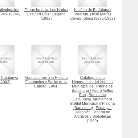
divulgación
El que ha estat i és Horta
/
Història de Badalona
/
1945-1974>)
Desideri Díez i Quijano
José Ma. (José María)
(1982)
Cuyás Tolosa
(1975-1982)
e Catalunya
Aportaciones a la Historia
Catálogo de la
-2003)
Económica y Social de la
Hemeroteca del Instituto
Ciudad
(1964)
Municipal de Historia de
Barcelona
/
Pedro Voltes
Bou
;
Barcelona
(Catalunya). Ajuntament
;
Institut Municipal d'Història
(Barcelona)
;
Espanya.
Dirección General de
Archivos y Bibliotecas
(1960)