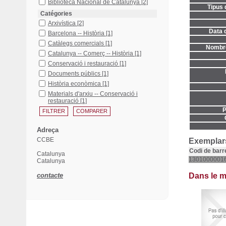
Biblioteca Nacional de Catalunya
[2]
Tipus 
Catégories
Arxivística
[2]
Data d
Barcelona -- Història
[1]
Catàlegs comercials
[1]
Nombre
Catalunya -- Comerç -- Història
[1]
Conservació i restauració
[1]
Documents públics
[1]
Història econòmica
[1]
Materials d'arxiu -- Conservació i
restauració
[1]
P
Adreça
CCBE
Exemplars
Codi de barr
Catalunya
1301000001
Catalunya
contacte
Dans le 