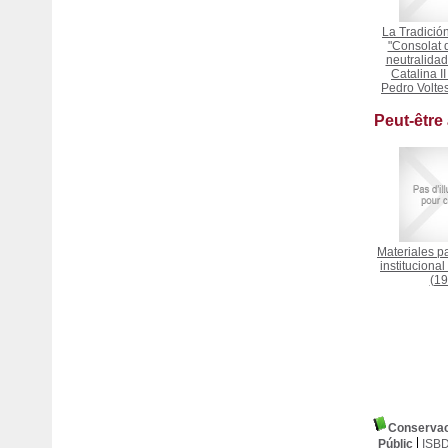
La Tradición
"Consolat d
neutralida
Catalina I
Pedro Volte
Peut-être
Materiales pa
institucional
(19
Conservac
Públic
ISB