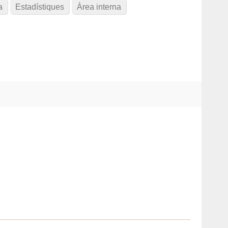
a
Estadístiques
Àrea interna