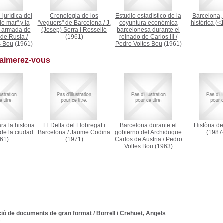
 jurídica del
Cronologia de los
Estudio estadístico de la
Barcelona, 
e mar" y la
"veguers" de Barcelona
/
J.
coyuntura económica
histórica
(<
d armada de
(Josep) Serra i Rosselló
barcelonesa durante el
I de Rusia
/
(1961)
reinado de Carlos III
/
s Bou
(1961)
Pedro Voltes Bou
(1961)
 aimerez-vous
ra la historia
El Delta del Llobregat i
Barcelona durante el
Història d
 de la ciudad
Barcelona
/
Jaume Codina
gobierno del Archiduque
(1987
61)
(1971)
Carlos de Austria
/
Pedro
Voltes Bou
(1963)
ió de documents de gran format
/
Borrell i Crehuet, Angels
D