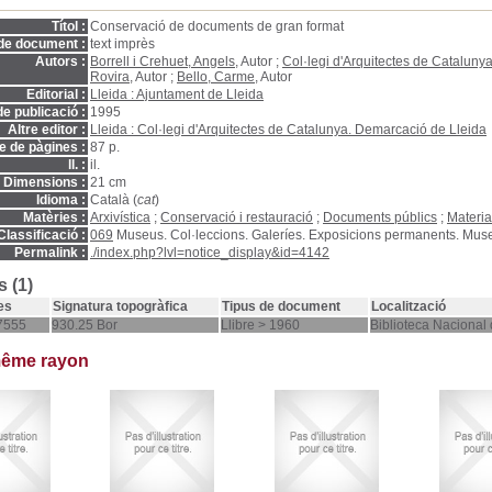
Títol :
Conservació de documents de gran format
de document :
text imprès
Autors :
Borrell i Crehuet, Angels
, Autor ;
Col·legi d'Arquitectes de Cataluny
Rovira
, Autor ;
Bello, Carme
, Autor
Editorial :
Lleida : Ajuntament de Lleida
e publicació :
1995
Altre editor :
Lleida : Col·legi d'Arquitectes de Catalunya. Demarcació de Lleida
 de pàgines :
87 p.
ll. :
il.
Dimensions :
21 cm
Idioma :
Català (
cat
)
Matèries :
Arxivística
;
Conservació i restauració
;
Documents públics
;
Materia
Classificació :
069
Museus. Col·leccions. Galeríes. Exposicions permanents. Mus
Permalink :
./index.php?lvl=notice_display&id=4142
 (1)
es
Signatura topogràfica
Tipus de document
Localització
7555
930.25 Bor
Llibre > 1960
Biblioteca Nacional
même rayon